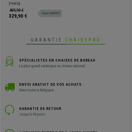
Structure en Métal, Grand
structure métallique. Très
[+Info]
Rembourrage, Tissu Noir
résistant, très pratique,
489,90 €
Envoi GRATUIT
rembourrage épais. Disponible en
329,90 €
plusieurs coloris et configurations
GARANTIE
CHAISEPRO
SPÉCIALISTES EN CHAISES DE BUREAU
Le plus grand catalogue au niveau national
ENVOI GRATUIT DE VOS ACHATS
dans toute la Belgique
GARANTIE DE RETOUR
Jusqu'à 30 jours