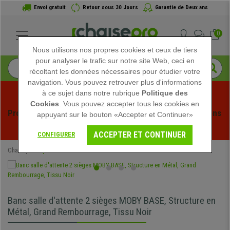
Envoi gratuit
Retour sous 30 Jours
Garantie de Deux ans
0
Nous utilisons nos propres cookies et ceux de tiers
pour analyser le trafic sur notre site Web, ceci en
récoltant les données nécessaires pour étudier votre
navigation. Vous pouvez retrouver plus d'informations
à ce sujet dans notre rubrique
Politique des
Cookies
. Vous pouvez accepter tous les cookies en
Profitez des soldes d'été chez Chaisepro ! Des réductions 
appuyant sur le bouton «Accepter et Continuer»
exclusives pour une durée limitée - 
Voir l'offre
 -
ACCEPTER ET CONTINUER
CONFIGURER
Chaisepro
Spéciaux
Banc salle d'attente 2 sièges MOBY BASE, Structure en
Métal, Grand Rembourrage, Tissu Noir