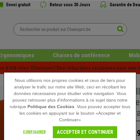
Envoi gratuit
Retour sous 30 Jours
Garantie de Deu
Ergonomiques
Chaises de conférence
Mobi
es d'été chez Chaisepro ! Des réductions exclusives pour une d
Nous utilisons nos propres cookies et ceux de tiers pour
analyser le trafic sur notre site Web, ceci en récoltant les
Banc sal
données nécessaires pour étudier votre navigation. Vous
Structur
pouvez retrouver plus d'informations à ce sujet dans notre
rubrique
Politique des Cookies
. Vous pouvez accepter tous
Tissu Or
les cookies en appuyant sur le bouton «Accepter et
Continuer»
329
ACCEPTER ET CONTINUER
CONFIGURER
489,90 €