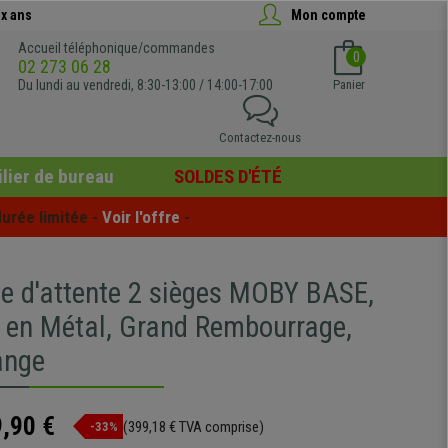
x ans
Mon compte
Accueil téléphonique/commandes
0
02 273 06 28
Du lundi au vendredi, 8:30-13:00 / 14:00-17:00
Panier
Contactez-nous
lier de bureau
SOLDES D'ÉTÉ
urée limitée - 
Voir l'offre
 -
le d'attente 2 sièges MOBY BASE,
e en Métal, Grand Rembourrage,
ange
,90 €
(399,18 € TVA comprise)
-33%