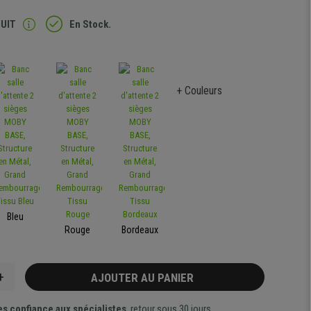
TUIT
En Stock.
+ Couleurs
Bleu
Rouge
Bordeaux
+
AJOUTER AU PANIER
es confiance aux spécialistes
, retour sous 30 jours