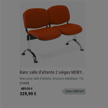
Banc salle d'attente 2 sièges MOBY
BASE, Structure en Métal, Grand
Banc pour salle d'attente, structure métallique. Très
Rembourrage, Tissu Orange
résistant, très pratique, rembourrage épais.
[+Info]
Disponible en plusieurs coloris et configurations
489,90 €
Envoi GRATUIT
329,90 €