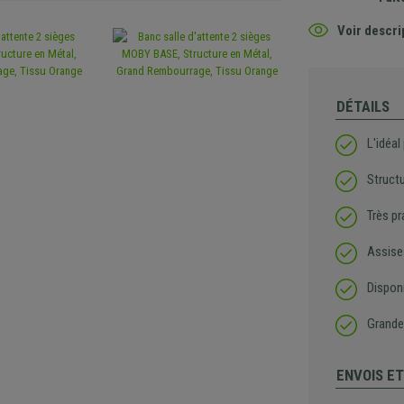
Voir descri
DÉTAILS
L'idéal
Struct
Très pr
Assise
Disponi
Grande 
ENVOIS E