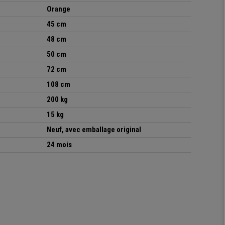
Orange
45 cm
48 cm
50 cm
72 cm
108 cm
200 kg
15 kg
Neuf, avec emballage original
24 mois