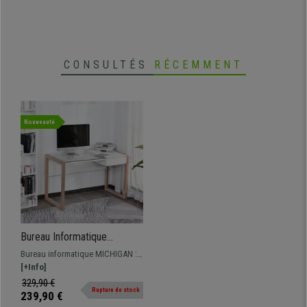
rangement.
CONSULTÉS
RÉCEMMENT
Nouveauté
Bureau Informatique
MICHIGAN, Design
Bureau informatique MICHIGAN :
Moderne, 120x60x75 cm, en
moderne et élégant, excellente
[+Info]
Bois et Verre, Blanc
qualité, avec un tiroir de
329,90 €
Rupture de stock
rangement très pratique,
239,90 €
piétement stable et robuste.