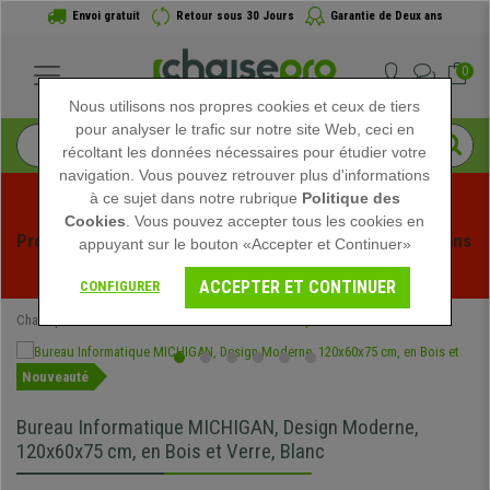
Envoi gratuit
Retour sous 30 Jours
Garantie de Deux ans
0
Nous utilisons nos propres cookies et ceux de tiers
pour analyser le trafic sur notre site Web, ceci en
récoltant les données nécessaires pour étudier votre
navigation. Vous pouvez retrouver plus d'informations
à ce sujet dans notre rubrique
Politique des
Cookies
. Vous pouvez accepter tous les cookies en
Profitez des soldes d'été chez Chaisepro ! Des réductions 
appuyant sur le bouton «Accepter et Continuer»
exclusives pour une durée limitée - 
Voir l'offre
 -
ACCEPTER ET CONTINUER
CONFIGURER
Chaisepro
Mobilier de bureau
Bureaux Informatiques
Nouveauté
Bureau Informatique MICHIGAN, Design Moderne,
120x60x75 cm, en Bois et Verre, Blanc