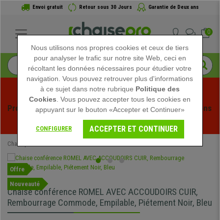
Envoi gratuit
Retour sous 30 Jours
Garantie de Deux ans
0
Nous utilisons nos propres cookies et ceux de tiers
pour analyser le trafic sur notre site Web, ceci en
récoltant les données nécessaires pour étudier votre
navigation. Vous pouvez retrouver plus d'informations
à ce sujet dans notre rubrique
Politique des
Cookies
. Vous pouvez accepter tous les cookies en
Profitez des soldes d'été chez Chaisepro ! Des réductions 
appuyant sur le bouton «Accepter et Continuer»
exclusives pour une durée limitée - 
Voir l'offre
 -
ACCEPTER ET CONTINUER
CONFIGURER
Chaisepro
Chaises de Bureau
Chaises Visiteur
Offre
Nouveauté
Chaise conférence ROMEL AVEC ACCOUDOIRS CUIR,
Rembourrage Commode, Empilable, Piétement Noir, Bleu