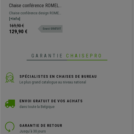
Chaise conférence ROMEL
AVEC ACCOUDOIRS CUIR,
Chaise conférence design ROMEL
Rembourrage Commode,
AVEC ACCOUDOIRS CUIR pratique
[+Info]
Empilable, Piétement Noir,
et fonctionnelle. Rembourrage
169,90 €
Bleu
Envoi GRATUIT
confortable tapissé en cuir,
129,90 €
résistante et avec un design
moderne sublime.
GARANTIE
CHAISEPRO
SPÉCIALISTES EN CHAISES DE BUREAU
Le plus grand catalogue au niveau national
ENVOI GRATUIT DE VOS ACHATS
dans toute la Belgique
GARANTIE DE RETOUR
Jusqu'à 30 jours