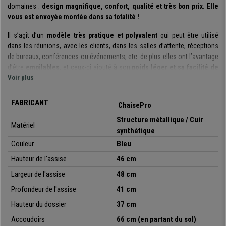
domaines :
design magnifique, confort, qualité et très bon prix. Elle
vous est envoyée montée dans sa totalité !
Il s’agit d’un
modèle très pratique et polyvalent
qui peut être utilisé
dans les réunions, avec les clients, dans les salles d’attente, réceptions
de bureaux, conférences ou événements, etc. de plus elles ont l’avantage
d’être
empilables
, et ceux-ci ajouté à son
poids léger et sa facilité de
maniement
Voir plus
, vous pourrez facilement les ranger et les réutiliser.
Le
design ergonomique
et le
rembourrage de l’assise et du dossier
,
FABRICANT
ChaisePro
permettent à cette chaise de sortir du lot par son confort. De cette
manière, vous garantissez à vos visites ou clients qu’ils se sentent à
Structure métallique / Cuir
Matériel
l’aise pendant des heures. De plus,
elle possède des
accoudoirs
qui la
synthétique
rendent encore plus confortable.
Couleur
Bleu
Elle se distingue également par ses
matériaux de qualité
avec lesquels
Hauteur de l'assise
46 cm
elle a été fabriquée. Sa
structure construite avec un cadre en acier
Largeur de l'assise
48 cm
avec 4 pieds
, garantit sa résistance et stabilité. Le rembourrage de
Profondeur de l'assise
41 cm
l’assise et du dossier est
tapissé en cuir synthétique de qualité
disponible en différentes couleurs
. De cette manière, vous pourrez
Hauteur du dossier
37 cm
choisir la version qui s’adapte le mieux à vos besoins et environnements.
Accoudoirs
66 cm (en partant du sol)