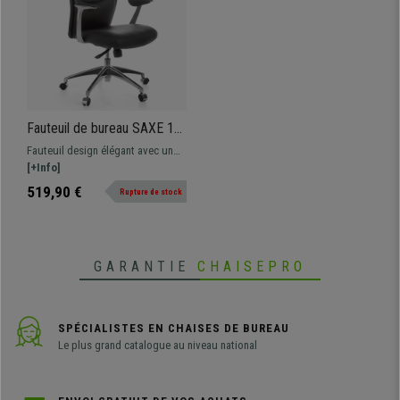
Fauteuil de bureau SAXE 10,
Design élégant, Grand
Fauteuil design élégant avec un
Rembourrage, Cuir
épais rembourrage tapissé en cuir
[+Info]
authentique, Noir
véritable de grande qualité avec
519,90 €
Rupture de stock
un piétement en aluminium poli.
GARANTIE
CHAISEPRO
SPÉCIALISTES EN CHAISES DE BUREAU
Le plus grand catalogue au niveau national