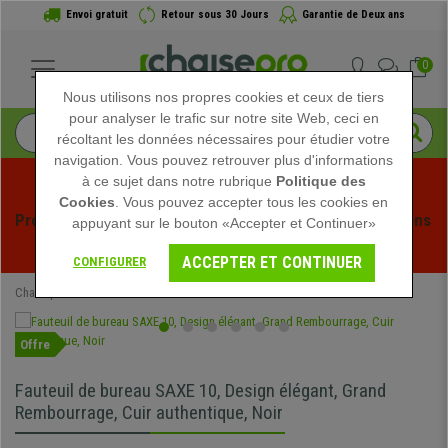
Envoi gratuit
Retour sous 30 Jours
Garantie de Deux ans
0
Nous utilisons nos propres cookies et ceux de tiers
pour analyser le trafic sur notre site Web, ceci en
récoltant les données nécessaires pour étudier votre
navigation. Vous pouvez retrouver plus d'informations
à ce sujet dans notre rubrique
Politique des
Cookies
. Vous pouvez accepter tous les cookies en
Profitez des soldes d'été chez Chaisepro ! Des réductions 
appuyant sur le bouton «Accepter et Continuer»
exclusives pour une durée limitée - 
Voir l'offre
 -
ACCEPTER ET CONTINUER
CONFIGURER
Chaisepro
Chaises de Bureau
Fauteuils de Bureau Cuir
Offre
Fauteuil de bureau SAXE 10, Design élégant, Grand
Rembourrage, Cuir authentique, Noir