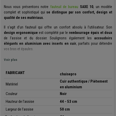
Nous vous présentons notre
fauteuil de bureau
SAXE 10
, un modèle
complet et sophistiqué qui
se distingue par son confort, design et
qualité de ses matériaux.
Il s’agit d’un fauteuil qui offre un confort absolu à l’utilisateur. Son
design ergonomique
est complété par le
rembourrage épais et doux
de l’assise et du dossier. Soulignons également les
accoudoirs
élégants en aluminium avec inserts en cuir
, parfaits pour détendre
vos bras et épaules.
Le fauteuil possède de plus un
mécanisme synchrone de balancement
Voir plus
que vous pouvez bloquer sur 5 positions. Ce système vous permet
d’étirer le dos et de soulager la tension accumulée pendant les longues
FABRICANT
chaisepro
journées de travail. Vous pouvez également régler l’intensité de
l’inclinaison facilement.
Cuir authentique / Piétement
Matériel
en aluminium
Elle offre un confort et une meilleure liberté de mouvements, et
est
Couleur
Noir
adaptée pour une utilisation professionnelle jusqu’à 8 heures
,
idéale pour des longues et intenses journées de travail.
Hauteur de l'assise
44 - 53 cm
Largeur de l'assise
50 cm
Vous saurez apprécier également son
design élégant et moderne
. Ce
modèle apportera une touche stylée unique, ses
détails, finitions et