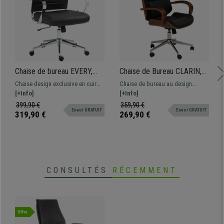
Chaise de bureau EVERY,
Chaise de Bureau CLARIN,
Structure Métallique
Style Scandinave,
Chaise design exclusive en cuir
Chaise de bureau au design
Chromée, Design élégant,
Rembourrage Épais, Bois
avec une structure chromée.
[+Info]
élégant. Rembourrage épais,
[+Info]
Cuir authentique, Noir
couleur Noyer et Cuir, Noir
Fabrication de grande qualité avec
coque en bois et accoudoirs.
399,90 €
359,90 €
Envoi GRATUIT
Envoi GRATUIT
des matériaux premium. Confort
319,90 €
269,90 €
et style tout-en-un!
CONSULTÉS
RÉCEMMENT
Offre