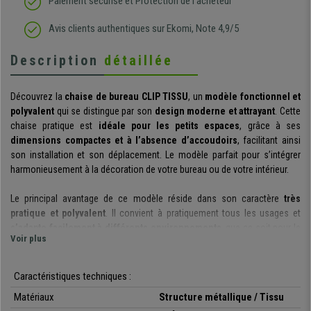
Paiement sécurisé et Protection de l'acheteur
Avis clients authentiques sur Ekomi, Note 4,9/5
Description
détaillée
Découvrez la
chaise de bureau
CLIP TISSU
, un
modèle fonctionnel et
polyvalent
qui se distingue par son
design moderne et attrayant
. Cette
chaise pratique est
idéale pour les petits espaces
, grâce à ses
dimensions compactes et à l’absence d’accoudoirs
, facilitant ainsi
son installation et son déplacement. Le modèle parfait pour s’intégrer
harmonieusement à la décoration de votre bureau ou de votre intérieur.
Le principal avantage de ce modèle réside dans son caractère
très
pratique et polyvalent
. Il convient à pratiquement tous les usages et
s’adapte facilement à différents environnements
, que ce soit pour le
Voir plus
travail de bureau, d’autres espaces professionnels ou encore pour
compléter l’aménagement d’une pièce à la maison. De plus, ses
dimensions compactes
permettent de gagner de la place sans
Caractéristiques techniques :
compromettre le confort.
Matériaux
Structure métallique / Tissu