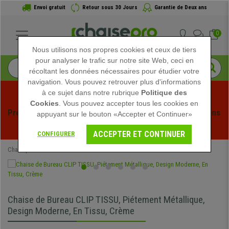
Envoi gratuit
Retour sous 30 Jours
Garantie de Deux ans
0
Nous utilisons nos propres cookies et ceux de tiers
pour analyser le trafic sur notre site Web, ceci en
récoltant les données nécessaires pour étudier votre
navigation. Vous pouvez retrouver plus d'informations
à ce sujet dans notre rubrique
Politique des
Cookies
. Vous pouvez accepter tous les cookies en
Profitez des soldes d'été chez Chaisepro ! Des réductions 
appuyant sur le bouton «Accepter et Continuer»
exclusives pour une durée limitée - 
Voir l'offre
 -
ACCEPTER ET CONTINUER
CONFIGURER
Chaisepro
Chaises de Bureau
Chaise de Bureau CLIP TISSU, Piétement Métallique,
Design Moderne, En Tissu, Crème