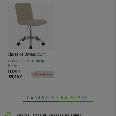
Chaise de Bureau CLIP
TISSU, Piétement
Chaise de bureau au design
Métallique, Design Moderne,
moderne et élégant. Assise et
[+Info]
En Tissu, Crème
dossier généreusement
119,90 €
Rupture de stock
rembourrés, idéale pour le bureau
89,90 €
et la maison.
GARANTIE
CHAISEPRO
SPÉCIALISTES EN CHAISES DE BUREAU