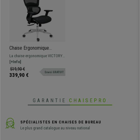
Chaise Ergonomique
VICTORY, 100% Ajustable,
La chaise ergonomique VICTORY
Utilisation Intensive 8h, en
est un modèle haut de gamme,
[+Info]
Maille, Noir
extrêmement confortable, qui
519,90 €
Envoi GRATUIT
présente de nombreux réglages
339,90 €
pour une totale adaptabilité.
GARANTIE
CHAISEPRO
SPÉCIALISTES EN CHAISES DE BUREAU
Le plus grand catalogue au niveau national