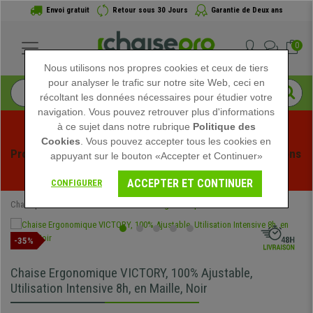
Envoi gratuit
Retour sous 30 Jours
Garantie de Deux ans
0
Nous utilisons nos propres cookies et ceux de tiers
pour analyser le trafic sur notre site Web, ceci en
récoltant les données nécessaires pour étudier votre
navigation. Vous pouvez retrouver plus d'informations
à ce sujet dans notre rubrique
Politique des
Cookies
. Vous pouvez accepter tous les cookies en
Profitez des soldes d'été chez Chaisepro ! Des réductions 
appuyant sur le bouton «Accepter et Continuer»
exclusives pour une durée limitée - 
Voir l'offre
 -
ACCEPTER ET CONTINUER
CONFIGURER
Chaisepro
Chaises de Bureau
Chaises Ergonomiques
-35%
Chaise Ergonomique VICTORY, 100% Ajustable,
Utilisation Intensive 8h, en Maille, Noir