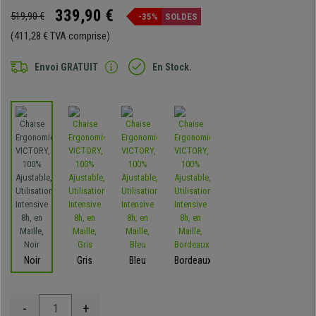
339,90 €
519,90 €
-35%
SOLDES
(411,28 € TVA comprise)
Envoi GRATUIT
En Stock.
Noir
Gris
Bleu
Bordeaux
-
+