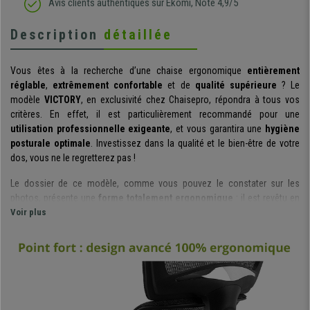
Avis clients authentiques sur Ekomi, Note 4,9/5
Description
détaillée
Vous êtes à la recherche d’une chaise ergonomique
entièrement
réglable
,
extrêmement confortable
et de
qualité supérieure
? Le
modèle
VICTORY
, en exclusivité chez Chaisepro, répondra à tous vos
critères. En effet, il est particulièrement recommandé pour une
utilisation professionnelle exigeante
, et vous garantira une
hygiène
posturale optimale
. Investissez dans la qualité et le bien-être de votre
dos, vous ne le regretterez pas !
Le dossier de ce modèle, comme vous pouvez le constater sur les
photos, présente une
forme totalement ergonomique
: il est revêtu en
maille respirable
Voir plus
et présente un
support lombaire adaptable
. Il a été
pensé et conçu de façon à ce que la colonne vertébrale adopte une
posture naturelle, afin de protéger cette zone d’éventuelles douleurs et
contractures.
Ce modèle est équipé d’un
mécanisme d’inclinaison synchrone
: ce
système
très pratique
permet non seulement une
plus grande liberté