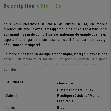
Description
détaillée
Nous vous présentons la chaise de bureau
MIRTA
, un modèle
ergonomique avec un
excellent rapport qualité-prix
qui se distingue par
son
grand niveau de confort
, par ses
matériaux de grande qualité
qui
apportent une grande robustesse et stabilité et par son
design
séduisant et intemporel
.
Ce modèle possède un
design ergonomique
, idéal pour avoir le dos
soutenu au maximum et maintenir une posture correcte. Il dispose
également d’
accoudoirs design
et d’une
assise avec un grand
rembourrage
Voir plus
, qui apporte un confort supérieur.
Soulignons également son
mécanisme synchrone de balancement
FABRICANT
chaisepro
avec la possibilité de le bloquer sur 3 positions. Vous pouvez l’actionner
de manière simple avec le bouton giratoire situé sur le levier de réglage de
Piétement métallique /
la hauteur. Ce mécanisme est très utile si vous devez passer plusieurs
Matériel
Plastique résistant / Maille
heures assis sur la chaise.
Son design ergonomique, le confort
respirable
qu’elle apporte et l’ensemble de ses réglages permettent une
Couleur
Bleu
utilisation de cette chaise jusqu’à 8 heures par jour
.