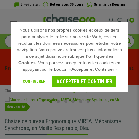
Envoi gratuit
Retour sous 30 Jours
Garantie de Deux ans
0
Nous utilisons nos propres cookies et ceux de tiers
pour analyser le trafic sur notre site Web, ceci en
récoltant les données nécessaires pour étudier votre
navigation. Vous pouvez retrouver plus d'informations
à ce sujet dans notre rubrique
Politique des
Cookies
. Vous pouvez accepter tous les cookies en
Profitez des soldes d'été chez Chaisepro ! Des réductions 
appuyant sur le bouton «Accepter et Continuer»
exclusives pour une durée limitée - 
Voir l'offre
 -
ACCEPTER ET CONTINUER
CONFIGURER
Chaisepro
Chaises de Bureau
Chaises Ergonomiques
Nouveauté
Chaise de bureau Ergonomique MIRTA, Mécanisme
Synchrone, en Maille Respirable, Bleu