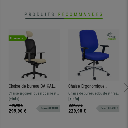
PRODUITS
RECOMMANDÉS
Nouveauté
Chaise de bureau BAIKAL,
Chaise Ergonomique
Accoudoirs Ajustables,
TRAFIC, Support Lombaire,
Chaise ergonomique moderne et
Chaise de bureau robuste et très
Support Lombaire, en Tissu,
Accoudoirs Ajustables,
confortable, le modèle parfait
[+Info]
esthétique, avec support
[+Info]
Crème
Excellent Rembourrage,
pour une utilisation
lombaire. Assise de haute densité
749,90 €
339,90 €
Bleu
Envoi GRATUIT
Envoi GRATUIT
professionnelle étant donné sa
et accoudoirs ajustables, la
299,90 €
229,90 €
grande résistance et son confort
garantie d'un confort optimal.