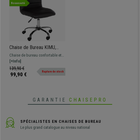
Nouveauté
Chaise de Bureau KIMU,
Design Minimaliste,
Chaise de bureau confortable et
Piètement Métallique, en
robuste. Occupe peu d'espace.
[+Info]
Cuir, Marron
Piètement métallique chromé.
139,90 €
Rupture de stock
99,90 €
GARANTIE
CHAISEPRO
SPÉCIALISTES EN CHAISES DE BUREAU
Le plus grand catalogue au niveau national