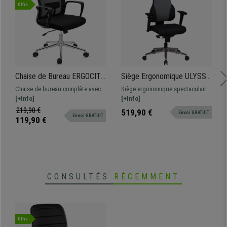
Offre
Chaise de Bureau ERGOCITY,
Siège Ergonomique ULYSSE
Support Lombaire, Dossier
PRO, Totalement Ajustable,
Chaise de bureau complète avec
Siège ergonomique spectaculaire
Basculant, Noir
Grand rembourrage, en
support lombaire, très
[+Info]
totalement réglable. Design étudié
[+Info]
Tissu, Noir/Gris
confortable. Robuste et
adapté pour utilisation jusqu'à 8h
219,90 €
519,90 €
Envoi GRATUIT
Envoi GRATUIT
résistante, avec une base en
119,90 €
métal.
CONSULTÉS
RÉCEMMENT
Offre