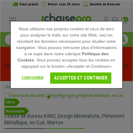
Envoi gratuit
Retour sous 30 Jours
Garantie de Deux ans
0
Nous utilisons nos propres cookies et ceux de tiers
pour analyser le trafic sur notre site Web, ceci en
récoltant les données nécessaires pour étudier votre
navigation. Vous pouvez retrouver plus d'informations
à ce sujet dans notre rubrique
Politique des
Cookies
. Vous pouvez accepter tous les cookies en
Profitez des soldes d'été chez Chaisepro ! Des réductions 
appuyant sur le bouton «Accepter et Continuer»
exclusives pour une durée limitée - 
Voir l'offre
 -
ACCEPTER ET CONTINUER
CONFIGURER
Chaisepro
Chaises de Bureau
Offre
Nouveauté
Chaise de Bureau KIMU, Design Minimaliste, Piètement
Métallique, en Cuir, Marron