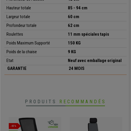
•
Piètement robuste en métal chromé
Hauteur totale
85 - 94 cm
•
Assise ajustable en hauteur
Largeur totale
60 cm
Profondeur totale
62 cm
Roulettes
11 mm spéciales tapis
Poids Maximum Supporté
150 KG
Poids de la chaise
9
KG
Etat
Neuf avec emballage original
GARANTIE
24 MOIS
PRODUITS
RECOMMANDÉS
-45%