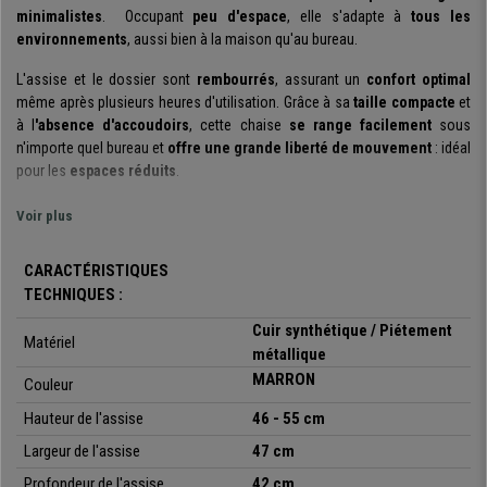
minimalistes
.
Occupant
peu d'espace
, elle s'adapte à
tous les
environnements
, aussi bien à la maison qu'au bureau.
L'
assise et le dossier sont
rembourrés
, assurant un
confort optimal
même après plusieurs heures d'utilisation. Grâce à sa
taille compacte
et
à l
'absence d'accoudoirs
, cette chaise
se range facilement
sous
n'importe quel bureau et
offre une grande liberté de mouvement
: idéal
pour les
espaces réduits
.
Le fauteuil est
revêtu d'un
similicuir souple
aux
surpiqûres
Voir plus
horizontales
qui lui apportent une touche d'
élégance
et d'
originalité
.
Ce matériau est
facile d'entretien
: un simple coup de chiffon humide
CARACTÉRISTIQUES
suffit pour que le fauteuil conserve son aspect neuf.
TECHNIQUES :
Cette chaise est
fabriquée avec des
matériaux de grande qualité
,
très
Cuir synthétique / Piétement
Matériel
solide
et
robuste
, qui
supporte une
charge maximale de 150 kg
. Chez
métallique
Chaisepro, nous vous le proposons à un prix très attractif, avec livraison
MARRON
Couleur
gratuite et une garantie de 2 ans.
Hauteur de l'assise
46 - 55 cm
•
Design moderne et minimaliste
Largeur de l'assise
47 cm
•
Revêtement en similicuir
•
Assise et dossier rembourrés
Profondeur de l'assise
42 cm