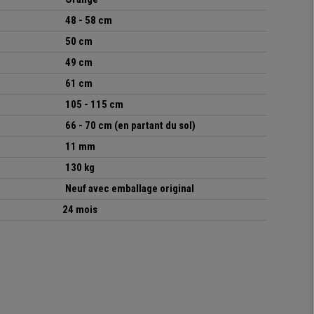
48 - 58 cm
50 cm
49 cm
61 cm
105 - 115 cm
66 - 70 cm (en partant du sol)
11 mm
130 kg
Neuf avec emballage original
24 mois