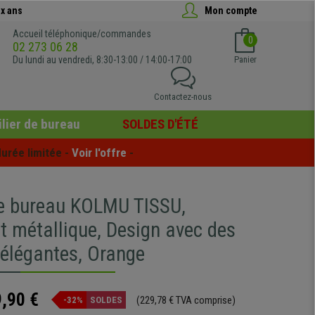
x ans
Mon compte
Accueil téléphonique/commandes
0
02 273 06 28
Du lundi au vendredi, 8:30-13:00 / 14:00-17:00
Panier
Contactez-nous
lier de bureau
SOLDES D'ÉTÉ
urée limitée - 
Voir l'offre
 -
e bureau KOLMU TISSU,
t métallique, Design avec des
 élégantes, Orange
,90 €
(229,78 € TVA comprise)
-32%
SOLDES