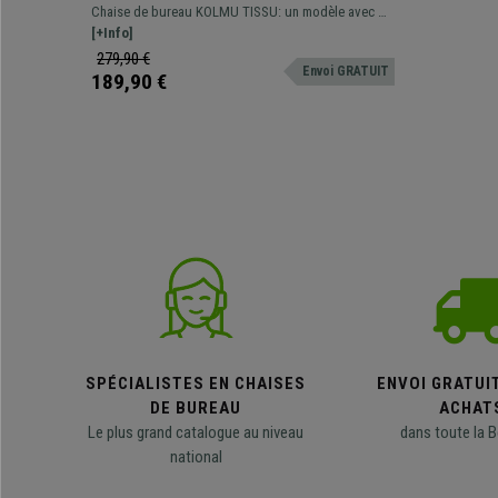
Piétement métallique, Design avec
Chaise de bureau KOLMU TISSU: un modèle avec un
des coutures élégantes, Orange
design original qui associe confort et matériaux de
[+Info]
grande qualité.
279,90 €
Envoi GRATUIT
189,90 €
SPÉCIALISTES EN CHAISES
ENVOI GRATUI
DE BUREAU
ACHAT
Le plus grand catalogue au niveau
dans toute la B
national