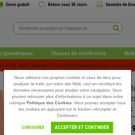
Envoi gratuit
Retour sous 30 Jours
Garantie de Deu
Ergonomiques
Chaises de conférence
Mobi
es d'été chez Chaisepro ! Des réductions exclusives pour une d
Nous utilisons nos propres cookies et ceux de tiers pour
analyser le trafic sur notre site Web, ceci en récoltant les
Chaise d
données nécessaires pour étudier votre navigation. Vous
Piétemen
pouvez retrouver plus d'informations à ce sujet dans notre
rubrique
Politique des Cookies
. Vous pouvez accepter tous
coutures
les cookies en appuyant sur le bouton «Accepter et
Continuer»
189
ACCEPTER ET CONTINUER
CONFIGURER
279,90 €