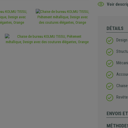
Voir descri
DÉTAILS
Design 
Struct
Mécani
Accoud
Chaise 
Revêtem
ENVOIS E
MÉTHODES