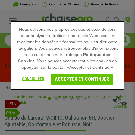
Envoi gratuit
Retour sous 30 Jours
Garantie de Deux ans
0
Nous utilisons nos propres cookies et ceux de tiers
pour analyser le trafic sur notre site Web, ceci en
récoltant les données nécessaires pour étudier votre
navigation. Vous pouvez retrouver plus d'informations
à ce sujet dans notre rubrique
Politique des
Cookies
. Vous pouvez accepter tous les cookies en
Profitez des soldes d'été chez Chaisepro ! Des réductions 
appuyant sur le bouton «Accepter et Continuer»
exclusives pour une durée limitée - 
Voir l'offre
 -
ACCEPTER ET CONTINUER
CONFIGURER
Chaisepro
Chaises de Bureau
Chaises Ergonomiques
--27%
Offre
Chaise de bureau PACIFIC, Utilisation 8H, Dossier
Ajustable, Confortable et Robuste, Noir