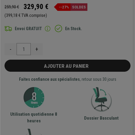
329,90 €
259,90 €
--27%
SOLDES
(399,18 € TVA comprise)
Envoi GRATUIT
En Stock.
-
+
AJOUTER AU PANIER
Faites confiance aux spécialistes
, retour sous 30 jours
Utilisation quotidienne 8
Dossier Basculant
heures