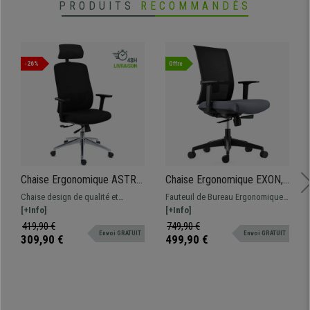
PRODUITS
RECOMMANDÉS
-26%
Offre
Chaise Ergonomique ASTRA
Chaise Ergonomique EXON,
LUX, Appui-tête, Assise
Support Lombaire,
Chaise design de qualité et
Fauteuil de Bureau Ergonomique
Ajustable en Profondeur,
Utilisation 8 H, en Tissu et
confortable à un prix incroyable !
[+Info]
trés confortable, parfaite pour une
[+Info]
Utilisation Intensive 8h,
Maille, Gris
Avec appui-tête, support lombaire
utilisation intensive. Support
419,90 €
749,90 €
Inclinaison Synchrone, Noir
Envoi GRATUIT
Envoi GRATUIT
et accoudoirs réglables adaptée à
lombaire et accoudoirs
309,90 €
499,90 €
un usage intensif
ajustables.