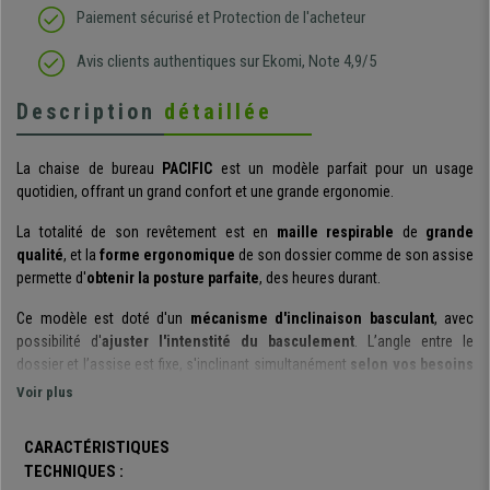
Paiement sécurisé et Protection de l'acheteur
Avis clients authentiques sur Ekomi, Note 4,9/5
Description
détaillée
La chaise de bureau
PACIFIC
est un modèle parfait pour un usage
quotidien, offrant un grand confort et une grande ergonomie.
La totalité de son revêtement est en
maille respirable
de
grande
qualité
, et la
forme ergonomique
de son dossier comme de son assise
permette d'
obtenir la posture parfaite
, des heures durant.
Ce modèle est doté d'un
mécanisme d'inclinaison basculant
, avec
possibilité d'
ajuster l'intenstité du basculement
.
L’angle entre le
dossier et l’assise est fixe, s'inclinant simultanément
selon vos besoins
:
l'intensité de l'inclinaison peut également être réglée
en fonction de
Voir plus
l'utilisation souhaitée. Vous pourrez par conséquent
activer le
balancement du
dossier en position "libre" ou bien le verrouiller
CARACTÉRISTIQUES
dans sa position initiale
.
TECHNIQUES :