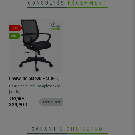
CONSULTÉS
RÉCEMMENT
--27%
Offre
Chaise de bureau PACIFIC,
Utilisation 8H, Dossier
Chaise de bureau complète avec
Ajustable, Confortable et
support lombaire, très
[+Info]
Robuste, Noir
confortable. Robuste et
259,90 €
Envoi GRATUIT
résistante, avec une base en
329,90 €
métal.
GARANTIE
CHAISEPRO