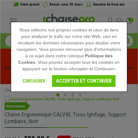
Envoi gratuit
Retour sous 30 Jours
Garantie de Deux ans
0
Nous utilisons nos propres cookies et ceux de tiers
pour analyser le trafic sur notre site Web, ceci en
récoltant les données nécessaires pour étudier votre
navigation. Vous pouvez retrouver plus d'informations
à ce sujet dans notre rubrique
Politique des
Cookies
. Vous pouvez accepter tous les cookies en
Profitez des soldes d'été chez Chaisepro ! Des réductions 
appuyant sur le bouton «Accepter et Continuer»
exclusives pour une durée limitée - 
Voir l'offre
 -
ACCEPTER ET CONTINUER
CONFIGURER
Chaisepro
Chaises de Bureau
Chaises Ergonomiques
Nouveauté
Chaise Ergonomique CALVIN, Tissu Ignifuge, Support
Lombaire, Noir