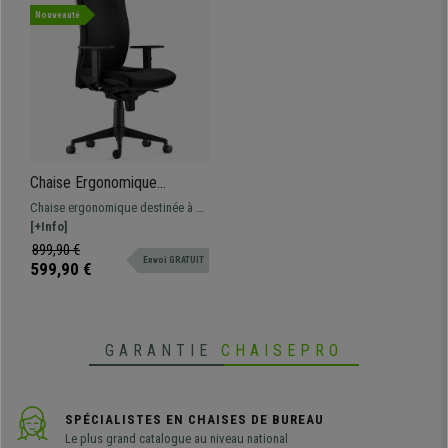
Nouveauté
Chaise Ergonomique
CALVIN, Tissu Ignifuge,
Chaise ergonomique destinée à un
Support Lombaire, Noir
usage professionnel avec dossier
[+Info]
ajustable, support lombaire et
899,90 €
Envoi GRATUIT
accoudoirs réglables en hauteur.
599,90 €
GARANTIE
CHAISEPRO
SPÉCIALISTES EN CHAISES DE BUREAU
Le plus grand catalogue au niveau national