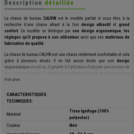
Description
détaillée
La chaise de bureau
CALVIN
est le modèle parfait si vous êtes à la
recherche d´une chaise alliant à la fois
design
attractif
et
grand
confort
. Ce modèle se distingue par
son design ergonomique
,
les
réglages qu'il propose à son utilisateur
ainsi que ses
matériaux de
fabrication de qualité
.
La chaise de bureau CALVIN est une chaise réellement confortable et cela
grâce à plusieurs atouts. Il ne fait aucun doute que son
design
ergonomique
en est un, il garantit à l’utilisateur d’adopter une posture de
dos correcte. De plus, le
rembourrage haute densité de son assise et
de son dossier (65kg/m3)
Voir plus
permettent un grand confort.
Il est important de souligner que ce modèle se démarque également par
CARACTERISTIQUES
ses différents réglages. Ainsi, son
dossier réglable en hauteur
permet
TECHNIQUES:
à l´utilisateur de positionner ce dernier dans une position qui s´ajustera à
ses besoins. Le dossier dispose d´un
support lombaire ajustable en
Tissu Ignifuge (100%
Matériel
hauteur
, élément parfait pour pouvoir maintenir une posture optimum
polyester)
dans cette zone du dos. Enfin, les
accoudoirs
sont quant à eux
Couleur
Noir
également
ajustables en hauteur
, ce qui permet de les régler dans la