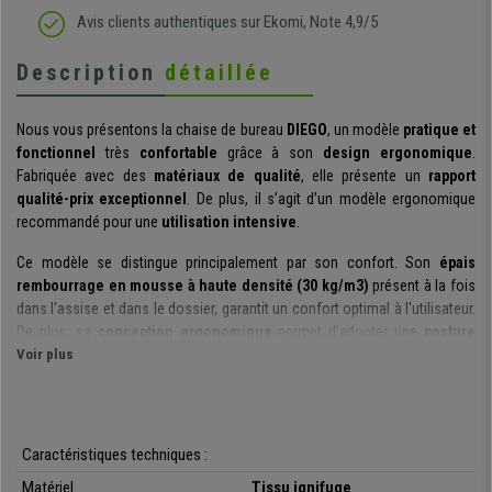
Avis clients authentiques sur Ekomi, Note 4,9/5
Description
détaillée
Nous vous présentons la chaise de bureau
DIEGO
, un modèle
pratique et
fonctionnel
très
confortable
grâce à son
design ergonomique
.
Fabriquée avec des
matériaux de qualité
, elle présente un
rapport
qualité-prix exceptionnel
. De plus, il s’agit d’un modèle ergonomique
recommandé pour une
utilisation intensive
.
Ce modèle se distingue principalement par son confort. Son
épais
rembourrage en mousse à haute densité
(30 kg/m3)
présent à la fois
dans l'assise et dans le dossier, garantit un confort optimal à l'utilisateur.
De plus, sa
conception ergonomique
permet d’adopter une
posture
correcte et saine
Voir plus
afin d'éviter les douleurs au niveau du dos et les
contractures.
Pour plus de confort, ce siège est équipé d'un
mécanisme d'inclinaison
synchrone
, qui peut être bloqué sur différentes positions. Grâce au levier
Caractéristiques techniques :
situé sous le siège, vous pouvez choisir de laisser le dossier fixe, mobile
Matériel
Tissu ignifuge
ou incliné dans la position qui vous convient le mieux. Toutes ces