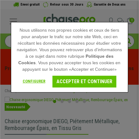
Envoi gratuit
Retour sous 30 Jours
Garantie de Deux ans
0
Nous utilisons nos propres cookies et ceux de tiers
pour analyser le trafic sur notre site Web, ceci en
récoltant les données nécessaires pour étudier votre
navigation. Vous pouvez retrouver plus d'informations
à ce sujet dans notre rubrique
Politique des
Cookies
. Vous pouvez accepter tous les cookies en
Profitez des soldes d'été chez Chaisepro ! Des réductions 
appuyant sur le bouton «Accepter et Continuer»
exclusives pour une durée limitée - 
Voir l'offre
 -
ACCEPTER ET CONTINUER
CONFIGURER
Chaisepro
Chaises de Bureau
Chaises Ergonomiques
Nouveauté
Chaise ergonomique DIEGO, Piétement Métallique,
Rembourrage Épais, en Tissu Gris