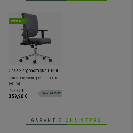
Nouveauté
Chaise ergonomique DIEGO,
Piétement Métallique,
Chaise ergonomique DIEGO aux
Rembourrage Épais, en
lignes épurées et modernes. Il
[+Info]
Tissu Gris
s’agit d’un modèle confortable et
499,90 €
Envoi GRATUIT
de qualité, idéal pour une
359,90 €
utilisation intensive à la maison ou
au bureau.
GARANTIE
CHAISEPRO