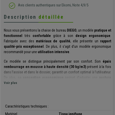
Avis clients authentiques sur Ekomi, Note 4,9/5
Description
détaillée
Nous vous présentons la chaise de bureau
DIEGO
, un modèle
pratique et
fonctionnel
très
confortable
grâce à son
design ergonomique
.
Fabriquée avec des
matériaux de qualité
, elle présente un
rapport
qualité-prix exceptionnel
. De plus, il s’agit d’un modèle ergonomique
recommandé pour une
utilisation intensive
.
Ce modèle se distingue principalement par son confort. Son
épais
rembourrage en mousse à haute densité
(30 kg/m3)
présent à la fois
dans l'assise et dans le dossier, garantit un confort optimal à l'utilisateur.
De plus, sa
conception ergonomique
permet d’adopter une
posture
correcte et saine
Voir plus
afin d'éviter les douleurs au niveau du dos et les
contractures.
Pour plus de confort, ce siège est équipé d'un
mécanisme d'inclinaison
synchrone
, qui peut être bloqué sur différentes positions. Grâce au levier
Caractéristiques techniques :
situé sous le siège, vous pouvez choisir de laisser le dossier fixe, mobile
Matériel
Tissu ignifuge
ou incliné dans la position qui vous convient le mieux. Toutes ces