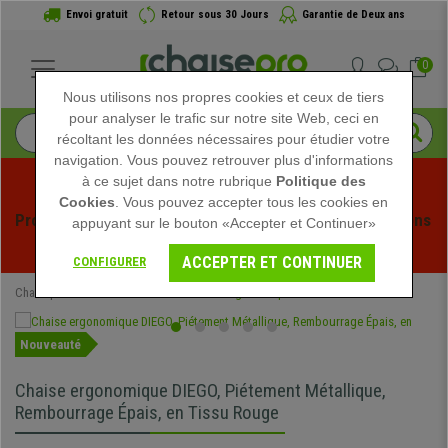
Envoi gratuit
Retour sous 30 Jours
Garantie de Deux ans
0
Nous utilisons nos propres cookies et ceux de tiers
pour analyser le trafic sur notre site Web, ceci en
récoltant les données nécessaires pour étudier votre
navigation. Vous pouvez retrouver plus d'informations
à ce sujet dans notre rubrique
Politique des
Cookies
. Vous pouvez accepter tous les cookies en
Profitez des soldes d'été chez Chaisepro ! Des réductions 
appuyant sur le bouton «Accepter et Continuer»
exclusives pour une durée limitée - 
Voir l'offre
 -
ACCEPTER ET CONTINUER
CONFIGURER
Chaisepro
Chaises de Bureau
Chaises Ergonomiques
Nouveauté
Chaise ergonomique DIEGO, Piétement Métallique,
Rembourrage Épais, en Tissu Rouge