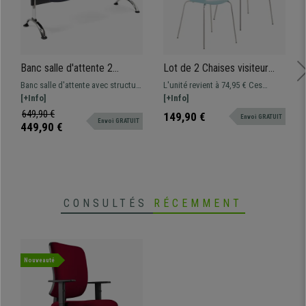
Banc salle d'attente 2
Lot de 2 Chaises visiteur
sièges et table ENZO,
CARVALLO, Structure
Banc salle d'attente avec structure
L'unité revient à 74,95 € Ces
Structure en Métal,
Métallique, Empilables, Bleu
en métal et assises design en
[+Info]
chaises visiteur exclusives sont
[+Info]
Plastique Bleu
plastique. Très résistant et
votre grand allié pour offrir à vos
649,90 €
149,90 €
Envoi GRATUIT
Envoi GRATUIT
pratique. Disponible en plusieurs
invités ou clients un siège de
449,90 €
couleurs
qualité. Elle associe design
séduisant, matériaux de qualité et
confort.
CONSULTÉS
RÉCEMMENT
Nouveauté