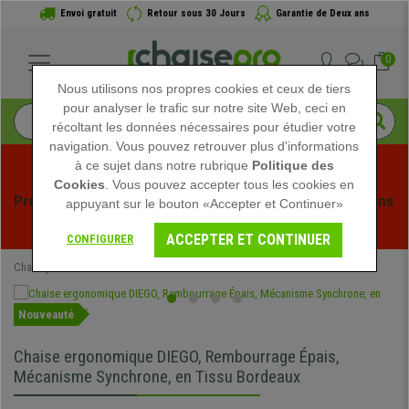
Envoi gratuit
Retour sous 30 Jours
Garantie de Deux ans
0
Nous utilisons nos propres cookies et ceux de tiers
pour analyser le trafic sur notre site Web, ceci en
récoltant les données nécessaires pour étudier votre
navigation. Vous pouvez retrouver plus d'informations
à ce sujet dans notre rubrique
Politique des
Cookies
. Vous pouvez accepter tous les cookies en
Profitez des soldes d'été chez Chaisepro ! Des réductions 
appuyant sur le bouton «Accepter et Continuer»
exclusives pour une durée limitée - 
Voir l'offre
 -
ACCEPTER ET CONTINUER
CONFIGURER
Chaisepro
Chaises de Bureau
Nouveauté
Chaise ergonomique DIEGO, Rembourrage Épais,
Mécanisme Synchrone, en Tissu Bordeaux