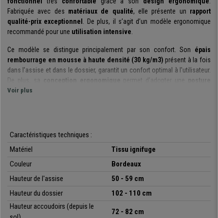
fonctionnel
très
confortable
grâce à son
design ergonomique
.
Fabriquée avec des
matériaux de qualité
, elle présente un
rapport
qualité-prix exceptionnel
. De plus, il s’agit d’un modèle ergonomique
recommandé pour une
utilisation intensive
.
Ce modèle se distingue principalement par son confort. Son
épais
rembourrage en mousse à haute densité
(30 kg/m3)
présent à la fois
dans l'assise et dans le dossier, garantit un confort optimal à l'utilisateur.
De plus, sa
conception ergonomique
permet d’adopter une
posture
correcte et saine
Voir plus
afin d'éviter les douleurs au niveau du dos et les
contractures.
Pour plus de confort, ce siège est équipé d'un
mécanisme d'inclinaison
synchrone
, qui peut être bloqué sur différentes positions. Grâce au levier
Caractéristiques techniques :
situé sous le siège, vous pouvez choisir de laisser le dossier fixe, mobile
Matériel
Tissu ignifuge
ou incliné dans la position qui vous convient le mieux. Toutes ces
caractéristiques et réglages permettent une
utilisation intensive
Couleur
Bordeaux
jusqu’à 8 heures
, que ce soit à la maison ou au bureau.
Hauteur de l'assise
50 - 59 cm
Comme indiqué précédemment, ce siège est
élaboré à partir de
Hauteur du dossier
102 - 110 cm
matériaux de qualité
pour en faire un article
robuste et stable
. Il
Hauteur accoudoirs (depuis le
possède en effet un
piétement solide
pouvant supporter jusqu'à 120kg,
72 - 82 cm
sol)