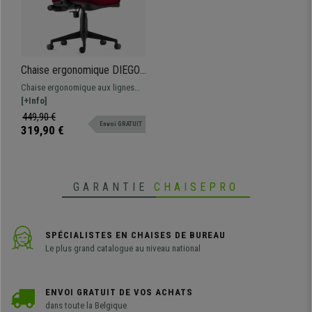
Chaise ergonomique DIEGO,
Rembourrage Épais,
Chaise ergonomique aux lignes
Mécanisme Synchrone, en
épurées et modernes. Il s’agit d’un
[+Info]
Tissu Bordeaux
modèle confortable et de qualité,
449,90 €
Envoi GRATUIT
idéal pour une utilisation intensive
319,90 €
à la maison ou au bureau.
GARANTIE
CHAISEPRO
SPÉCIALISTES EN CHAISES DE BUREAU
Le plus grand catalogue au niveau national
ENVOI GRATUIT DE VOS ACHATS
dans toute la Belgique