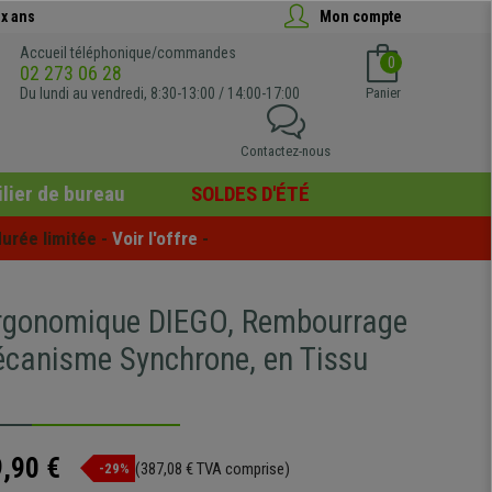
x ans
Mon compte
Accueil téléphonique/commandes
0
02 273 06 28
Du lundi au vendredi, 8:30-13:00 / 14:00-17:00
Panier
Contactez-nous
lier de bureau
SOLDES D'ÉTÉ
urée limitée - 
Voir l'offre
 -
rgonomique DIEGO, Rembourrage
écanisme Synchrone, en Tissu
,90 €
(387,08 € TVA comprise)
-29%