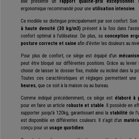
elle présente un
rapport qualité-prix exceptionnel
. 
ergonomique recommandé pour une
utilisation intensive
.
Ce modèle se distingue principalement par son confort. Son
à haute densité (
30 kg/m3)
présent à la fois dans l'assi
confort optimal à l'utilisateur. De plus, sa
conception erg
posture correcte et saine
afin d'éviter les douleurs au niv
Pour plus de confort, ce siège est équipé d'un
mécanism
peut être bloqué sur différentes positions. Grâce au levier
choisir de laisser le dossier fixe, mobile ou incliné dans la p
Toutes ces caractéristiques et réglages permettent une
heures
, que ce soit à la maison ou au bureau.
Comme indiqué précédemment, ce siège est
élaboré à 
pour en faire un article
robuste et stable
. Il possède en e
supporter jusqu'à 120kg, garantissant ainsi la
stabilité
de l'u
est disponible en différentes couleurs. Il s’agit d’un
matérie
conçu pour un
usage quotidien
.