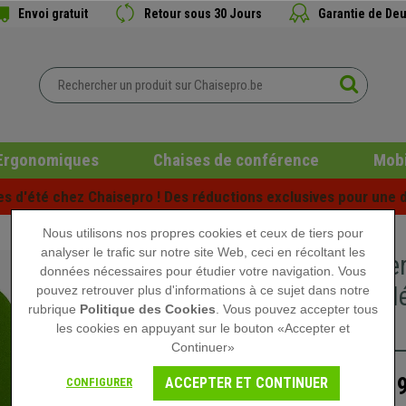
Envoi gratuit
Retour sous 30 Jours
Garantie de Deu
Ergonomiques
Chaises de conférence
Mobi
es d'été chez Chaisepro ! Des réductions exclusives pour une d
Nous utilisons nos propres cookies et ceux de tiers pour
analyser le trafic sur notre site Web, ceci en récoltant les
Chaise e
données nécessaires pour étudier votre navigation. Vous
Épais, M
pouvez retrouver plus d'informations à ce sujet dans notre
rubrique
Politique des Cookies
. Vous pouvez accepter tous
Vert
les cookies en appuyant sur le bouton «Accepter et
Continuer»
319
ACCEPTER ET CONTINUER
CONFIGURER
449,90 €