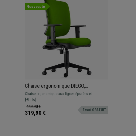
Nouveauté
Chaise ergonomique DIEGO,
Rembourrage Épais, Mécanisme
Chaise ergonomique aux lignes épurées et
Synchrone, en Tissu Vert
modernes. Il s’agit d’un modèle confortable et de
[+Info]
qualité, idéal pour une utilisation intensive à la
449,90 €
Envoi GRATUIT
maison ou au bureau.
319,90 €