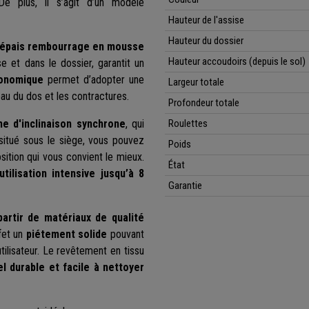
De plus, il s’agit d’un modèle
Hauteur de l'assise
Hauteur du dossier
épais rembourrage en mousse
Hauteur accoudoirs (depuis le sol)
se et dans le dossier, garantit un
onomique
permet d’adopter une
Largeur totale
eau du dos et les contractures.
Profondeur totale
e d'inclinaison synchrone
, qui
Roulettes
 situé sous le siège, vous pouvez
Poids
osition qui vous convient le mieux.
État
utilisation intensive jusqu’à 8
Garantie
partir de matériaux de qualité
ffet un
piétement solide
pouvant
tilisateur. Le revêtement en tissu
l durable et facile à nettoyer