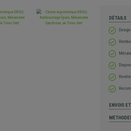
DÉTAILS
Design
Rembou
Mécani
Disponi
Revête
Recomm
ENVOIS E
MÉTHODES