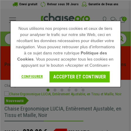
Envoi gratuit
Retour sous 30 Jours
Garantie de Deux ans
0
Nous utilisons nos propres cookies et ceux de tiers
pour analyser le trafic sur notre site Web, ceci en
récoltant les données nécessaires pour étudier votre
navigation. Vous pouvez retrouver plus d'informations
à ce sujet dans notre rubrique
Politique des
Cookies
. Vous pouvez accepter tous les cookies en
Profitez des soldes d'été chez Chaisepro ! Des réductions 
appuyant sur le bouton «Accepter et Continuer»
exclusives pour une durée limitée - 
Voir l'offre
 -
ACCEPTER ET CONTINUER
CONFIGURER
Chaisepro
Chaises de Bureau
Chaises Ergonomiques
Nouveauté
Chaise Ergonomique LUCIA, Entièrement Ajustable, en
Tissu et Maille, Noir