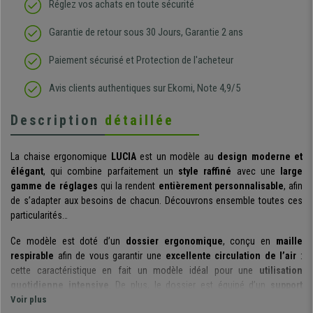
Réglez vos achats en toute sécurité
Garantie de retour sous 30 Jours, Garantie 2 ans
Paiement sécurisé et Protection de l'acheteur
Avis clients authentiques sur Ekomi, Note 4,9/5
Description
détaillée
La chaise ergonomique
LUCIA
est un modèle au
design moderne et
élégant
, qui combine parfaitement un
style raffiné
avec une
large
gamme de réglages
qui la rendent
entièrement personnalisable
, afin
de s’adapter aux besoins de chacun. Découvrons ensemble toutes ces
particularités…
Ce modèle est doté d’un
dossier ergonomique
, conçu en
maille
respirable
afin de vous garantir une
excellente circulation de l’air
:
cette caractéristique en fait un modèle idéal pour une
utilisation
quotidienne intensive
. De plus, le dossier est équipé d’un
support
lombaire ajustable en hauteur
Voir plus
, afin de vous apporter un soutien