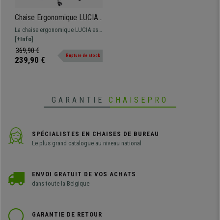
Chaise Ergonomique LUCIA,
Entièrement Ajustable, en
La chaise ergonomique LUCIA est
Tissu et Maille, Noir
très confortable grâce à ses
[+Info]
nombreuses options de réglage.
369,90 €
Rupture de stock
Différentes couleurs disponibles.
239,90 €
GARANTIE
CHAISEPRO
SPÉCIALISTES EN CHAISES DE BUREAU
Le plus grand catalogue au niveau national
ENVOI GRATUIT DE VOS ACHATS
dans toute la Belgique
GARANTIE DE RETOUR