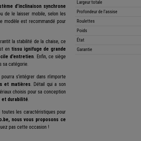
Largeur totale
stème d’inclinaison synchrone
Profondeur de l'assise
 de le laisser mobile, selon les
s, ce modèle est recommandé pour
Roulettes
Poids
État
arantit la stabilité de la chaise, ce
est en
tissu ignifuge de grande
Garantie
acile d’entretien
. Enfin, ce siège
s sa catégorie.
i pourra s’intégrer dans n’importe
rs et matières
. Détail qui a son
ériaux choisis pour sa conception
 et durabilité
.
toutes les caractéristiques pour
o.be, nous vous proposons ce
ez pas cette occasion !