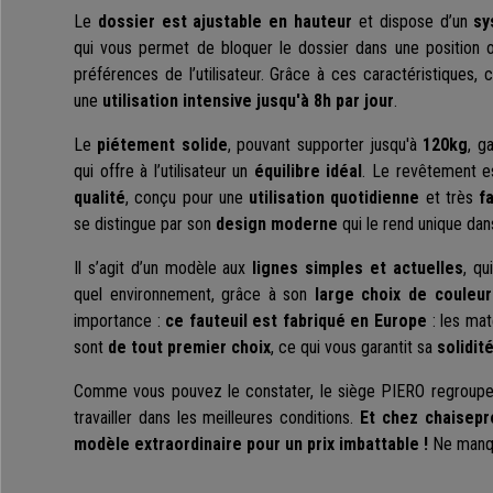
Le
dossier est ajustable en hauteur
et dispose d’un
sy
qui vous permet de bloquer le dossier dans une position ou
préférences de l’utilisateur. Grâce à ces caractéristique
une
utilisation intensive jusqu'à 8h par jour
.
Le
piétement solide
, pouvant supporter jusqu'à
120kg
, g
qui offre à l’utilisateur un
équilibre idéal
. Le revêtement 
qualité
, conçu pour une
utilisation quotidienne
et très
f
se distingue par son
design moderne
qui le rend unique dan
Il s’agit d’un modèle aux
lignes simples et actuelles
, qu
quel environnement, grâce à son
large choix de couleu
importance :
ce fauteuil est fabriqué en Europe
: les mat
sont
de tout premier choix
, ce qui vous garantit sa
solidité
Comme vous pouvez le constater, le siège PIERO regroupe 
travailler dans les meilleures conditions.
Et chez chaisepr
modèle extraordinaire pour un prix imbattable !
Ne manqu