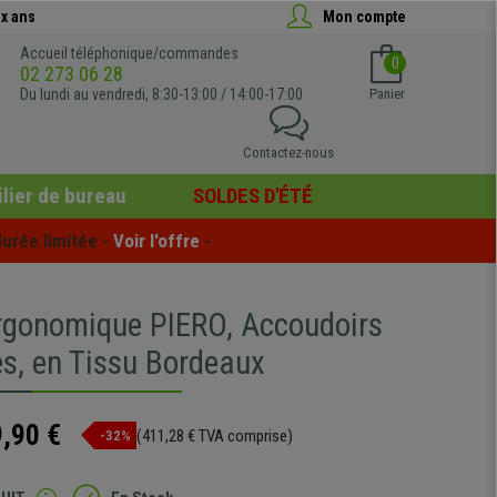
x ans
Mon compte
Accueil téléphonique/commandes
0
02 273 06 28
Du lundi au vendredi, 8:30-13:00 / 14:00-17:00
Panier
Contactez-nous
lier de bureau
SOLDES D'ÉTÉ
urée limitée - 
Voir l'offre
 -
rgonomique PIERO, Accoudoirs
es, en Tissu Bordeaux
,90 €
(411,28 € TVA comprise)
-32%