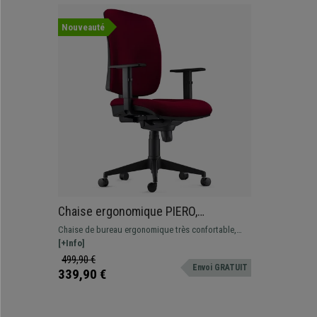
Nouveauté
Chaise ergonomique PIERO,
Accoudoirs Ajustables, en Tissu
Chaise de bureau ergonomique très confortable,
Bordeaux
élaborée à partir de matériaux de grande qualité :
[+Info]
idéale pour une utilisation professionnelle intensive
499,90 €
Envoi GRATUIT
!
339,90 €