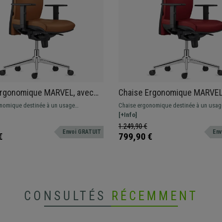
Ergonomique MARVEL, avec
Chaise Ergonomique MARVEL
t Métallique, Appui-tête et
Piétement Métallique, Appui-
nomique destinée à un usage
Chaise ergonomique destinée à un usag
Lombaire, en Cuir
Support Lombaire, en Cuir
el avec dossier ajustable, support
professionnel avec dossier ajustable, s
[+Info]
que, Marron
Authentique, Bordeaux
accoudoirs réglables en hauteur.
lombaire et accoudoirs réglables en hau
1.249,90 €
Envoi GRATUIT
Env
€
799,90 €
CONSULTÉS
RÉCEMMENT