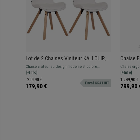
Lot de 2 Chaises Visiteur KALI CUIR,
Chaise 
Pieds en Hêtre, Assise Rembourrée,
Piétemen
Chaise visiteur au design moderne et coloré,
Chaise ergo
Blanc
Support 
confortablement rembourrée avec pieds en bois.
[+Info]
professionn
[+Info]
Authenti
Différentes versions et couleurs disponibles.
lombaire et 
299,90 €
1.249,90 €
Envoi GRATUIT
179,90 €
799,90 