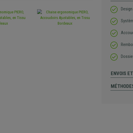
Design
Systèm
Accoud
Rembou
Dossie
ENVOIS E
MÉTHODES