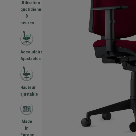
Utilisation
quotidienne
8
heures
Accoudoirs
Ajustables
Hauteur
ajustable
Made
in
Europe