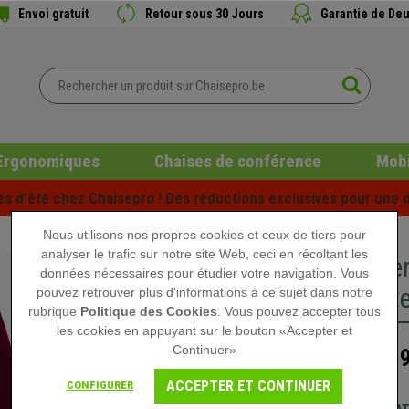
Envoi gratuit
Retour sous 30 Jours
Garantie de Deu
Ergonomiques
Chaises de conférence
Mobi
es d'été chez Chaisepro ! Des réductions exclusives pour une d
Nous utilisons nos propres cookies et ceux de tiers pour
analyser le trafic sur notre site Web, ceci en récoltant les
Chaise e
données nécessaires pour étudier votre navigation. Vous
Ajustabl
pouvez retrouver plus d'informations à ce sujet dans notre
rubrique
Politique des Cookies
. Vous pouvez accepter tous
les cookies en appuyant sur le bouton «Accepter et
Continuer»
339
499,90 €
ACCEPTER ET CONTINUER
CONFIGURER