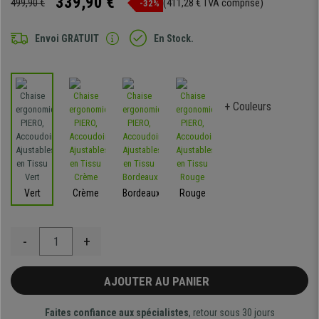
339,90 €
499,90 €
(411,28 € TVA comprise)
-32%
Envoi GRATUIT
En Stock.
+ Couleurs
Vert
Crème
Bordeaux
Rouge
-
+
AJOUTER AU PANIER
Faites confiance aux spécialistes
, retour sous 30 jours