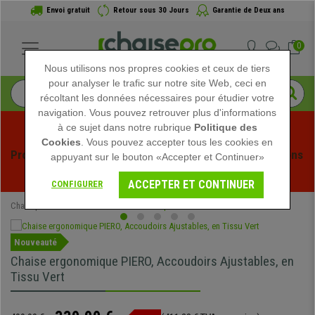
Envoi gratuit
Retour sous 30 Jours
Garantie de Deux ans
0
Nous utilisons nos propres cookies et ceux de tiers
pour analyser le trafic sur notre site Web, ceci en
récoltant les données nécessaires pour étudier votre
navigation. Vous pouvez retrouver plus d'informations
à ce sujet dans notre rubrique
Politique des
Cookies
. Vous pouvez accepter tous les cookies en
Profitez des soldes d'été chez Chaisepro ! Des réductions 
appuyant sur le bouton «Accepter et Continuer»
exclusives pour une durée limitée - 
Voir l'offre
 -
ACCEPTER ET CONTINUER
CONFIGURER
Chaisepro
Chaises de Bureau
Chaises Opérateur
Nouveauté
Chaise ergonomique PIERO, Accoudoirs Ajustables, en
Tissu Vert