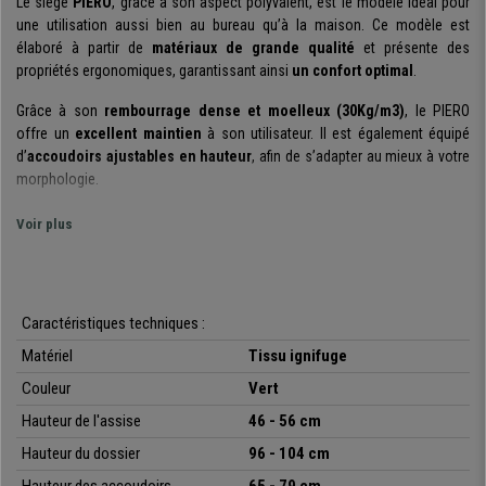
Le siège
PIERO
, grâce à son aspect polyvalent, est le modèle idéal pour
une utilisation aussi bien au bureau qu’à la maison. Ce modèle est
élaboré à partir de
matériaux de grande qualité
et présente des
propriétés ergonomiques, garantissant ainsi
un confort optimal
.
Grâce à son
rembourrage dense et moelleux (30Kg/m3)
, le PIERO
offre un
excellent maintien
à son utilisateur. Il est également équipé
d’
accoudoirs ajustables en hauteur
, afin de s’adapter au mieux à votre
morphologie.
Le
dossier est ajustable en hauteur
et dispose d’un
système
Voir plus
d’inclinaison synchrone
qui vous permet de bloquer le dossier dans
une position ou de le laisser mobile, selon les préférences de
l’utilisateur. Grâce à ces caractéristiques, ce modèle est recommandé
pour une
utilisation intensive jusqu'à 8h par jour
.
Caractéristiques techniques :
Le
piétement solide
, pouvant supporter jusqu'à
120kg
, garantit la
Matériel
Tissu ignifuge
stabilité de la chaise, ce qui offre à l’utilisateur un
équilibre idéal
. Le
Couleur
Vert
revêtement est en
tissu ignifuge de grande qualité
, conçu pour une
utilisation quotidienne
et très
facile d’entretien
. Enfin, ce siège se
Hauteur de l'assise
46 - 56 cm
distingue par son
design moderne
qui le rend unique dans sa catégorie.
Hauteur du dossier
96 - 104 cm
Il s’agit d’un modèle aux
lignes simples et actuelles
, qui pourra