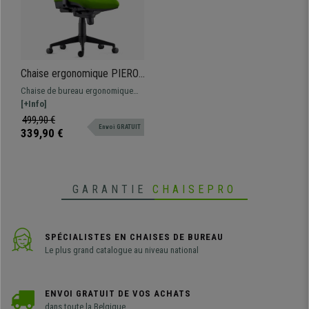
Chaise ergonomique PIERO,
Accoudoirs Ajustables, en
Chaise de bureau ergonomique
Tissu Vert
très confortable, élaborée à partir
[+Info]
de matériaux de grande qualité :
499,90 €
Envoi GRATUIT
idéale pour une utilisation
339,90 €
professionnelle intensive !
GARANTIE
CHAISEPRO
SPÉCIALISTES EN CHAISES DE BUREAU
Le plus grand catalogue au niveau national
ENVOI GRATUIT DE VOS ACHATS
dans toute la Belgique