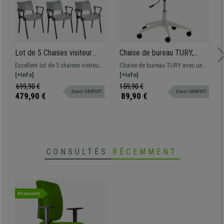
Lot de 5 Chaises visiteur
Chaise de bureau TURY,
ELVA AVEC ACCOUDOIRS,
Structure Blanche, Assise en
Excellent lot de 5 chaises visiteur
Chaise de bureau TURY avec une
Empilables et Pratiques,
Cuir, Orange
ELVA AVEC ACCOUDOIRS. La
[+Info]
structure blanche et une assise
[+Info]
Piétement Noir, Gris
chaise parfaite pour ceux qui
rembourrée avec revêtement en
699,90 €
159,90 €
Envoi GRATUIT
Envoi GRATUIT
recherchent un modèle résistant,
cuir.
479,90 €
89,90 €
du confort et facile à utiliser.
CONSULTÉS
RÉCEMMENT
Nouveauté