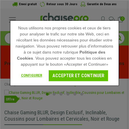
Envoi gratuit
Retour sous 30 Jours
Garantie de Deux ans
0
Nous utilisons nos propres cookies et ceux de tiers
pour analyser le trafic sur notre site Web, ceci en
récoltant les données nécessaires pour étudier votre
navigation. Vous pouvez retrouver plus d'informations
à ce sujet dans notre rubrique
Politique des
Cookies
. Vous pouvez accepter tous les cookies en
Profitez des soldes d'été chez Chaisepro ! Des réductions 
appuyant sur le bouton «Accepter et Continuer»
exclusives pour une durée limitée - 
Voir l'offre
 -
ACCEPTER ET CONTINUER
CONFIGURER
Chaisepro
Chaises de Bureau
Chaises Gaming
Offre
Chaise Gaming BLUR, Design Exclusif, Inclinable,
Coussins pour Lombaires et Cervicales, Noir et Rouge