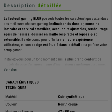
Description
détaillée
Le fauteuil gaming BLUR
possède toutes les caractéristiques attendues
des meilleures chaises gaming.
Inclinaison du dossier, coussins
lombaire et cervical amovibles, accoudoirs ajustables, rembourrage
épais de l’assise, dossier en maille respirable et repose-pied
extensible.
Il a été conçu pour offrir la
meilleure expérience
utilisateur,
et, son
design est étudié dans le détail
pour parfaire votre
setup gamer.
Installez-vous pour un long moment dans
le plus grand confort
: ce
modèle dispose d’un
mécanisme
d’inclinaison synchrone
qui permet
un basculement simultané de l’assise et du dossier. Le corps reste alors
Voir plus
en appui total sur la chaise pendant le mouvement, cela
soulage le dos
et favorise la circulation sanguine.
CARACTÉRISTIQUES
TECHNIQUES
L’inclinaison du dossier
peut atteindre un
angle de 170 º
et permet
d’
avoir un fauteuil à l’horizontale
. Déployez le
repose-pied
Matériel
Cuir synthétique
extensible
pour un moment de
repos total, sur place !
Un levier sous
Couleur
Noir / Rouge
l’assise permet de maintenir le dossier dans la position souhaitée. Les
accoudoirs,
réglables en hauteur, sont articulés
et suivent le
Hauteur de l'assise
47 - 55 cm