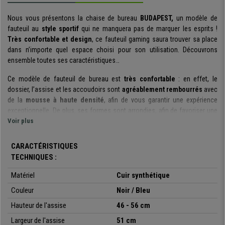
Nous vous présentons la chaise de bureau
BUDAPEST,
un modèle de
fauteuil au
style sportif
qui ne manquera pas de marquer les esprits !
Très confortable et design
, ce fauteuil gaming saura trouver sa place
dans n’importe quel espace choisi pour son utilisation. Découvrons
ensemble toutes ses caractéristiques…
Ce modèle de fauteuil de bureau est
très confortable
: en effet, le
dossier, l’assise et les accoudoirs sont
agréablement rembourrés
avec
de la
mousse à haute densité
, afin de vous garantir une expérience
exceptionnelle. De plus, ses formes sont arrondies, afin de favoriser une
meilleure circulation du sang
Voir plus
.
Vous remarquerez que ce modèle dispose d’un
coussin lombaire
CARACTÉRISTIQUES
rembourré
: cette caractéristique ergonomique non négligeable vous
TECHNIQUES :
apportera un soutien supplémentaire du dos, pour plus de confort. Vous
pourrez donc utiliser ce fauteuil
durant plusieurs heures d’affilé,
sans
Matériel
Cuir synthétique
aucune douleur ou contracture.
Couleur
Noir / Bleu
Le dossier de ce modèle
peut s’incliner de 90º à 135º,
vous pouvez
Hauteur de l'assise
46 - 56 cm
bloquer l’inclinaison du dossier sur
n’importe quel angle
dans cette
Largeur de l'assise
51 cm
fourchette. Cette fonction est
très pratique
, car elle vous permet