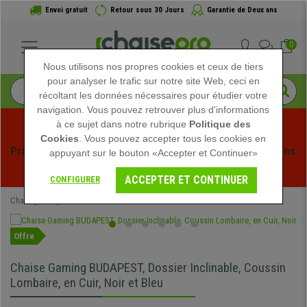
Envoi gratuit
Retour sous 30 Jours
Garantie de Deux ans
0
Nous utilisons nos propres cookies et ceux de tiers
pour analyser le trafic sur notre site Web, ceci en
récoltant les données nécessaires pour étudier votre
navigation. Vous pouvez retrouver plus d'informations
à ce sujet dans notre rubrique
Politique des
Cookies
. Vous pouvez accepter tous les cookies en
Profitez des soldes d'été chez Chaisepro ! Des réductions 
appuyant sur le bouton «Accepter et Continuer»
exclusives pour une durée limitée - 
Voir l'offre
 -
ACCEPTER ET CONTINUER
CONFIGURER
Chaisepro
Spéciaux
Offre
Chaise Gaming BUDAPEST, Dossier Inclinable, Coussin
Lombaire, en Cuir, Noir et Bleu