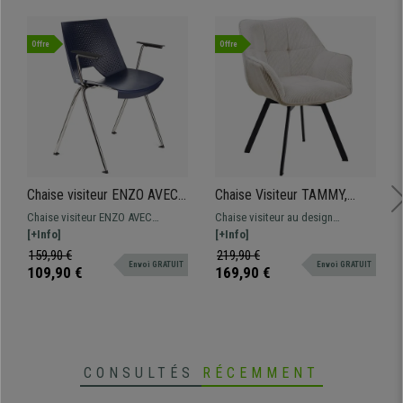
Offre
Offre
Chaise visiteur ENZO AVEC
Chaise Visiteur TAMMY,
ACCOUDOIRS, Commode et
Design Contemporain, en
Chaise visiteur ENZO AVEC
Chaise visiteur au design
Pratique, Empilable, Bleu
Tissu Velours Côtelé Crème
ACCOUDOIRS, design
[+Info]
moderne, revêtement en tissu
[+Info]
spectaculaire pour donner une
velous côtelé. Fonctionnelle et
159,90 €
219,90 €
Envoi GRATUIT
Envoi GRATUIT
touche moderne aux salles
disponible en plusieurs couleurs.
109,90 €
169,90 €
d'attente de conférences.
Disponible en différentes
couleurs.
CONSULTÉS
RÉCEMMENT