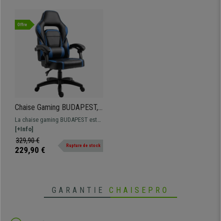
Offre
Chaise Gaming BUDAPEST,
Dossier Inclinable, Coussin
La chaise gaming BUDAPEST est
Lombaire, en Cuir, Noir et
très confortable grâce à son
[+Info]
Bleu
rembourrage épais, son support
329,90 €
Rupture de stock
lombaire et son dossier inclinable.
229,90 €
GARANTIE
CHAISEPRO