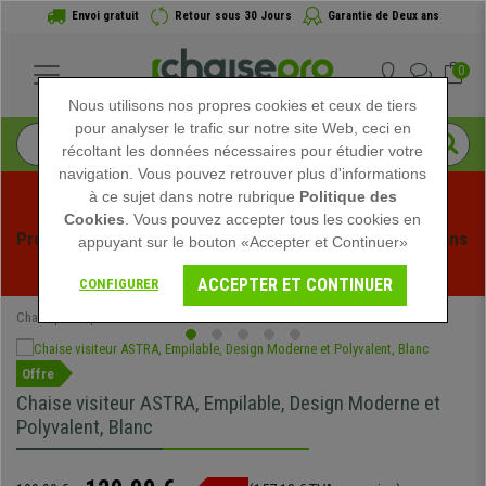
Envoi gratuit
Retour sous 30 Jours
Garantie de Deux ans
0
Nous utilisons nos propres cookies et ceux de tiers
pour analyser le trafic sur notre site Web, ceci en
récoltant les données nécessaires pour étudier votre
navigation. Vous pouvez retrouver plus d'informations
à ce sujet dans notre rubrique
Politique des
Cookies
. Vous pouvez accepter tous les cookies en
Profitez des soldes d'été chez Chaisepro ! Des réductions 
appuyant sur le bouton «Accepter et Continuer»
exclusives pour une durée limitée - 
Voir l'offre
 -
ACCEPTER ET CONTINUER
CONFIGURER
Chaisepro
Spéciaux
Offre
Chaise visiteur ASTRA, Empilable, Design Moderne et
Polyvalent, Blanc