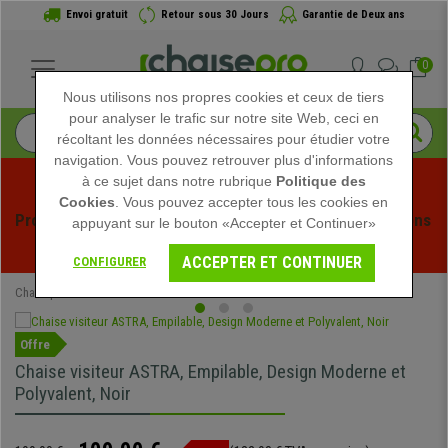
Envoi gratuit
Retour sous 30 Jours
Garantie de Deux ans
0
Nous utilisons nos propres cookies et ceux de tiers
pour analyser le trafic sur notre site Web, ceci en
récoltant les données nécessaires pour étudier votre
navigation. Vous pouvez retrouver plus d'informations
à ce sujet dans notre rubrique
Politique des
Cookies
. Vous pouvez accepter tous les cookies en
Profitez des soldes d'été chez Chaisepro ! Des réductions 
appuyant sur le bouton «Accepter et Continuer»
exclusives pour une durée limitée - 
Voir l'offre
 -
ACCEPTER ET CONTINUER
CONFIGURER
Chaisepro
SOLDES DE PRINTEMPS
Offre
Chaise visiteur ASTRA, Empilable, Design Moderne et
Polyvalent, Noir