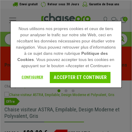
Envoi gratuit
Retour sous 30 Jours
Garantie de Deux ans
0
Nous utilisons nos propres cookies et ceux de tiers
pour analyser le trafic sur notre site Web, ceci en
récoltant les données nécessaires pour étudier votre
navigation. Vous pouvez retrouver plus d'informations
à ce sujet dans notre rubrique
Politique des
Cookies
. Vous pouvez accepter tous les cookies en
Profitez des soldes d'été chez Chaisepro ! Des réductions 
appuyant sur le bouton «Accepter et Continuer»
exclusives pour une durée limitée - 
Voir l'offre
 -
ACCEPTER ET CONTINUER
CONFIGURER
Chaisepro
Spéciaux
Offre
Chaise visiteur ASTRA, Empilable, Design Moderne et
Polyvalent, Gris