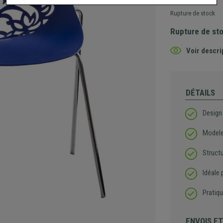
Rupture de stock
Rupture de st
Voir descri
DÉTAILS
Design
Modele
Structu
Idéale 
Pratiqu
ENVOIS E