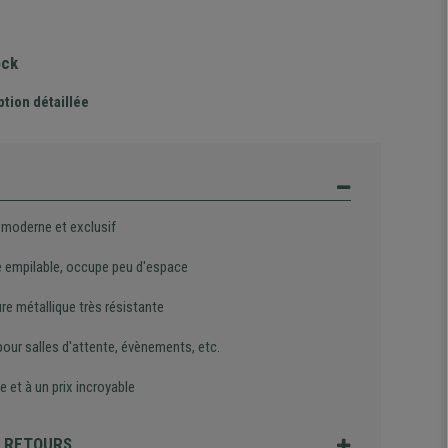
ock
ption détaillée
 moderne et exclusif
 empilable, occupe peu d'espace
re métallique très résistante
pour salles d'attente, évènements, etc.
e et à un prix incroyable
T RETOURS