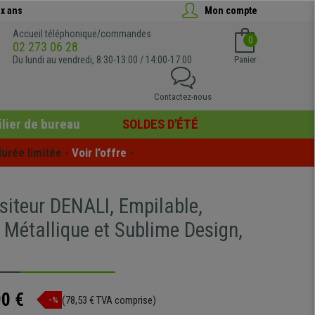
x ans
Mon compte
Accueil téléphonique/commandes
0
02 273 06 28
Du lundi au vendredi, 8:30-13:00 / 14:00-17:00
Panier
Contactez-nous
lier de bureau
SOLDES D'ÉTÉ
urée limitée - 
Voir l'offre
 -
siteur DENALI, Empilable,
 Métallique et Sublime Design,
90 €
(78,53 € TVA comprise)
-%