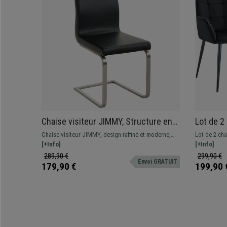
Chaise visiteur JIMMY, Structure en
Lot de 2
Acier Inoxydable, Grand Rembourrage,
Design M
Chaise visiteur JIMMY, design raffiné et moderne,
Lot de 2 cha
en Cuir, Noir
Velours,
rembourrage épais pour plus de confort, fabrication
[+Info]
revêtement e
[+Info]
de qualité. C’est le modèle idéal pour meubler votre
metallique n
289,90 €
299,90 €
Envoi GRATUIT
salle d’attente avec style !
179,90 €
199,90 