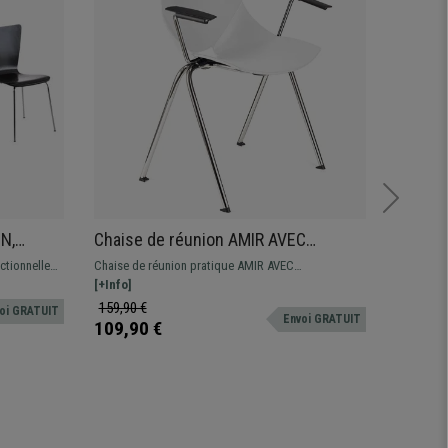
ON,
Chaise de réunion AMIR AVEC
Chaise
ACCOUDOIRS, Commode et Pratique,
Métalli
ctionnelles
Chaise de réunion pratique AMIR AVEC
Chaise vi
Empilable, Blanc
ACCOUDOIRS, design spectaculaire pour donner
[+Info]
fabriqué 
[+Info]
une touche moderne aux salles d'attente de
robuste de
159,90 €
89,90 €
oi GRATUIT
Envoi GRATUIT
conférences. Disponible en différentes couleurs.
109,90 €
99,90 