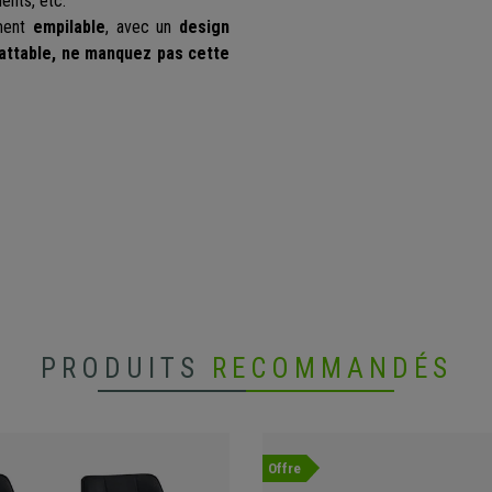
ents, etc.
ement
empilable
, avec un
design
attable,
ne manquez pas cette
PRODUITS
RECOMMANDÉS
Offre