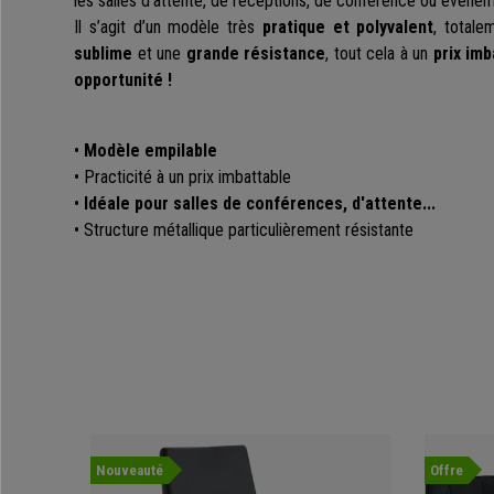
les salles d’attente, de réceptions, de conférence ou évènem
Il s’agit d’un modèle très
pratique et polyvalent
, total
sublime
et une
grande résistance
, tout cela à un
prix imb
opportunité !
•
Modèle empilable
• Practicité à un prix imbattable
•
Idéale pour salles de conférences, d'attente...
• Structure métallique particulièrement résistante
Nouveauté
Offre