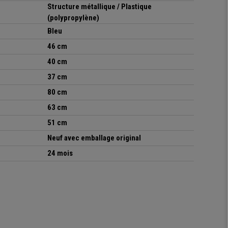
Structure métallique
/ Plastique
(
polypropylène
)
Bleu
46 cm
40 cm
37 cm
80 cm
63 cm
51 cm
Neuf avec emballage original
24 mois