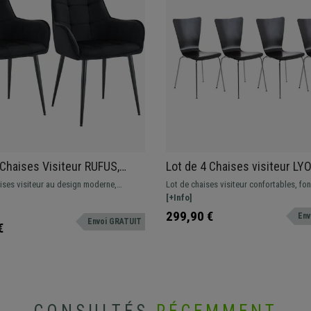
 Chaises Visiteur RUFUS,
Lot de 4 Chaises visiteur LY
oderne et Élégant, en
Empilables, en Bois, Noir
ises visiteur au design moderne,
Lot de chaises visiteur confortables, fon
 Noir
n tissu type velours. Structure
et empilables. Design moderne et actuel.
[+Info]
oire.
299,90 €
Env
Envoi GRATUIT
€