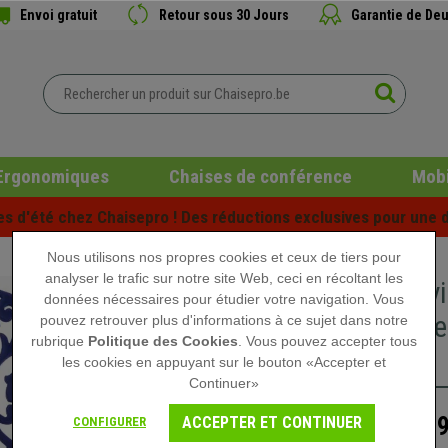
Envoi gratuit
Retour sous 30 Jours
Garantie de Deu
Ergonomiques
Chaises de conférence
Mobi
es d'été chez Chaisepro ! Des réductions exclusives pour une d
Nous utilisons nos propres cookies et ceux de tiers pour
analyser le trafic sur notre site Web, ceci en récoltant les
Chaise vi
données nécessaires pour étudier votre navigation. Vous
Structure
pouvez retrouver plus d'informations à ce sujet dans notre
rubrique
Politique des Cookies
. Vous pouvez accepter tous
Bleu
les cookies en appuyant sur le bouton «Accepter et
Continuer»
64,
ACCEPTER ET CONTINUER
CONFIGURER
99,90 €