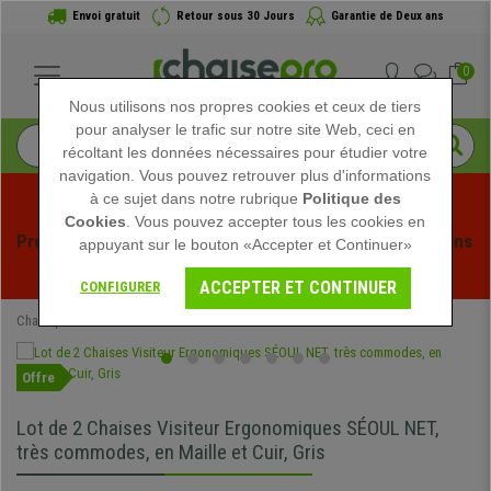
Envoi gratuit
Retour sous 30 Jours
Garantie de Deux ans
0
Nous utilisons nos propres cookies et ceux de tiers
pour analyser le trafic sur notre site Web, ceci en
récoltant les données nécessaires pour étudier votre
navigation. Vous pouvez retrouver plus d'informations
à ce sujet dans notre rubrique
Politique des
Cookies
. Vous pouvez accepter tous les cookies en
Profitez des soldes d'été chez Chaisepro ! Des réductions 
appuyant sur le bouton «Accepter et Continuer»
exclusives pour une durée limitée - 
Voir l'offre
 -
ACCEPTER ET CONTINUER
CONFIGURER
Chaisepro
Mobilier de bureau
Chaises de réunion
Offre
Lot de 2 Chaises Visiteur Ergonomiques SÉOUL NET,
très commodes, en Maille et Cuir, Gris