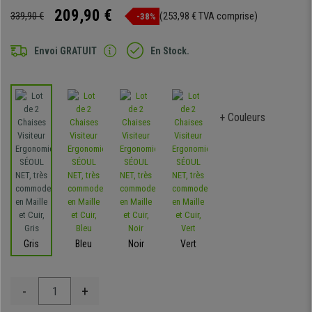
209,90 €
339,90 €
(253,98 € TVA comprise)
-38%
Envoi GRATUIT
En Stock.
+ Couleurs
Gris
Bleu
Noir
Vert
-
+