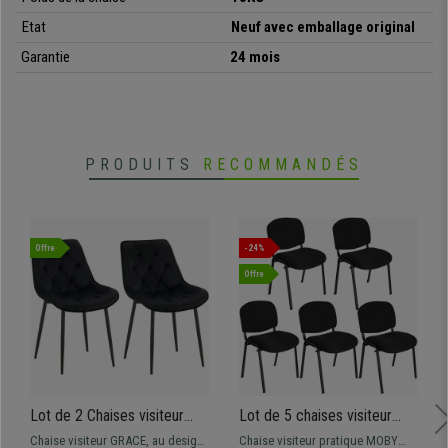
Etat
Neuf avec emballage original
Garantie
24 mois
PRODUITS
RECOMMANDÉS
Offre
-24%
Offre
Lot de 2 Chaises visiteur
Lot de 5 chaises visiteur
GRACE, Design Confortable
MOBY BASE, Commode et
Chaise visiteur GRACE, au design
Chaise visiteur pratique MOBY