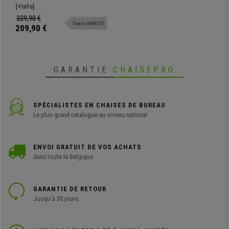
très commodes, en Maille et
de salle d'attente SÉOUL NET, en
[+Info]
Cuir, Gris
différentes couleurs pour que
339,90 €
Envoi GRATUIT
vous puissiez choisir celle qui
209,90 €
s'adapte le mieux à votre espace
de travail, au bureau comme à
votre domicile
GARANTIE
CHAISEPRO
SPÉCIALISTES EN CHAISES DE BUREAU
Le plus grand catalogue au niveau national
ENVOI GRATUIT DE VOS ACHATS
dans toute la Belgique
GARANTIE DE RETOUR
Jusqu'à 30 jours