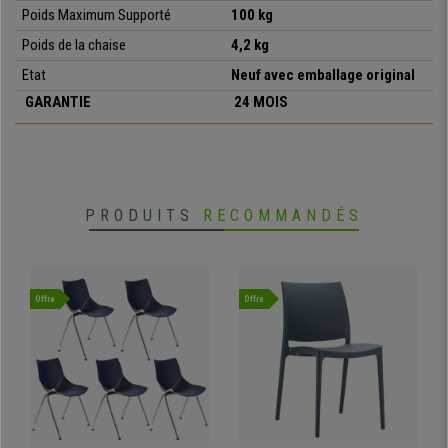
• Idéale pour salles de conférences
Poids Maximum Supporté
100 kg
• Assise et dossier ergonomiques
Poids de la chaise
4,2 kg
• Très résistant: cadre en acier avec 4 pieds de couleur grise
• Ergonomique et très commode
Etat
Neuf avec emballage original
GARANTIE
24 MOIS
PRODUITS
RECOMMANDÉS
Offre
Offre