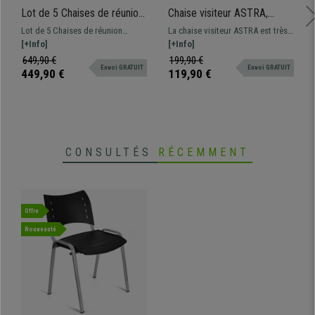
Lot de 5 Chaises de réunion
Chaise visiteur ASTRA,
AMIR, Commodes et
Empilable, Design Moderne
Lot de 5 Chaises de réunion
La chaise visiteur ASTRA est très
Pratiques, Empilables, Bleu
et Polyvalent, Gris Foncé
pratique AMIR, design
[+Info]
robuste grâce à ses matériaux de
[+Info]
spectaculaire pour donner une
fabrication de qualité. Elle
649,90 €
199,90 €
Envoi GRATUIT
Envoi GRATUIT
touche moderne aux salles
présente un design moderne et
449,90 €
119,90 €
d'attente de conférences.
coloré qui s’adaptera à de
Disponible en différentes
nombreux espaces.
couleurs.
CONSULTÉS
RÉCEMMENT
Offre
Nouveauté