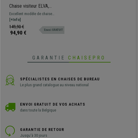
Chaise visiteur ELVA,
empilable et très pratique,
Excellent modèle de chaise
grande qualité, Noir et
visiteur design ELVA. Le modèle
[+Info]
Piétement Gris
est parfait si vous recherchez une
149,90 €
Envoi GRATUIT
chaise résistante, commode et
94,90 €
facile à utiliser. Elle est idéale
pour les salles d’attente, réunion
ou conférence, etc...
GARANTIE
CHAISEPRO
SPÉCIALISTES EN CHAISES DE BUREAU
Le plus grand catalogue au niveau national
ENVOI GRATUIT DE VOS ACHATS
dans toute la Belgique
GARANTIE DE RETOUR
Jusqu'à 30 jours