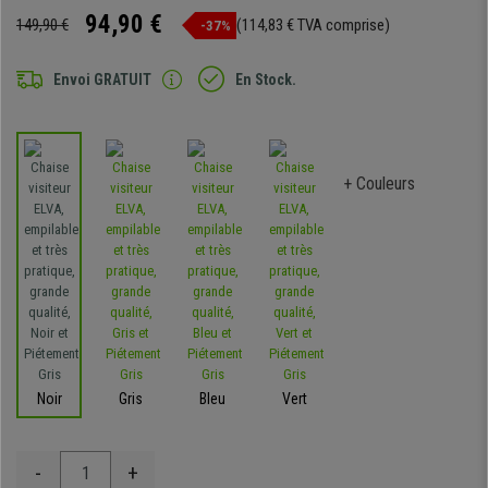
94,90 €
149,90 €
(114,83 € TVA comprise)
-37%
Envoi GRATUIT
En Stock.
+ Couleurs
Noir
Gris
Bleu
Vert
-
+