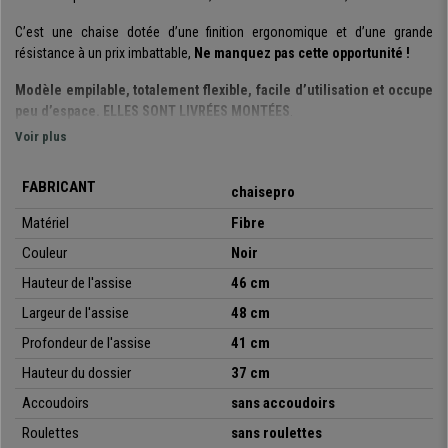
C’est une chaise dotée d’une finition ergonomique et d’une grande
résistance à un prix imbattable,
Ne manquez pas cette opportunité !
Modèle empilable, totalement flexible, facile d’utilisation et occupe
peu d’espace. ELLES SONT LIVRÉES MONTÉES
.
Voir plus
Son design en lattes apporte un style et une touche élégante :
l’assise et le dossier sont très résistants et flexibles
, idéal pour inviter
FABRICANT
à s’asseoir à vos clients ou visiteurs sur une chaise confortable et de
chaisepro
qualité. De plus sa structure est fabriquée avec un cadre en acier avec
4
Matériel
Fibre
pieds de couleur gris.
Couleur
Noir
Il s’agit d’un modèle très pratique et polyvalent, totalement
Hauteur de l'assise
46 cm
empilable
: vous pouvez l’utiliser en réunion, avec des clients, dans les
salles d’attente, les salles de réception, conférences ou évènements, etc.
Largeur de l'assise
48 cm
De plus, elle est disponible
en différentes couleurs
pour que vous
Profondeur de l'assise
41 cm
puissiez choisir celle qui s’adapte le mieux à vos besoins ou à vos
Hauteur du dossier
37 cm
envies.
Accoudoirs
sans accoudoirs
• Modèle empilable
•
Roulettes
Praticité à un prix imbattable
sans roulettes