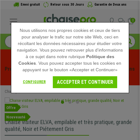
Envoi gratuit
Retour sous 30 Jours
Garantie de Deux ans
0
Nous utilisons nos propres cookies et ceux de tiers
pour analyser le trafic sur notre site Web, ceci en
récoltant les données nécessaires pour étudier votre
navigation. Vous pouvez retrouver plus d'informations
à ce sujet dans notre rubrique
Politique des
Cookies
. Vous pouvez accepter tous les cookies en
Profitez des soldes d'été chez Chaisepro ! Des réductions 
appuyant sur le bouton «Accepter et Continuer»
exclusives pour une durée limitée - 
Voir l'offre
 -
ACCEPTER ET CONTINUER
CONFIGURER
Chaisepro
Chaises de Bureau
Chaises Visiteur
Offre
Nouveauté
Chaise visiteur ELVA, empilable et très pratique, grande
qualité, Noir et Piétement Gris