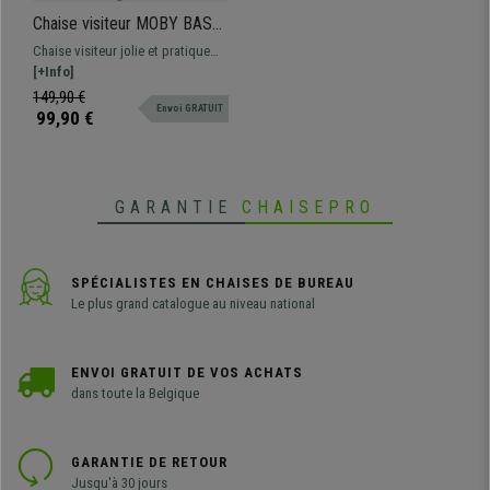
Chaise visiteur MOBY BASE
AVEC ACCOUDOIRS,
Chaise visiteur jolie et pratique
Commode et Pratique,
MOBY BASE AVEC ACCOUDOIRS,
[+Info]
Piétement Noir et Tissu Gris
lignes classiques, pour que les
149,90 €
Envoi GRATUIT
clients puissent s'asseoir, à placer
99,90 €
dans les salles d'attente ou de
conférence. Disponible en
différentes couleurs.
GARANTIE
CHAISEPRO
SPÉCIALISTES EN CHAISES DE BUREAU
Le plus grand catalogue au niveau national
ENVOI GRATUIT DE VOS ACHATS
dans toute la Belgique
GARANTIE DE RETOUR
Jusqu'à 30 jours