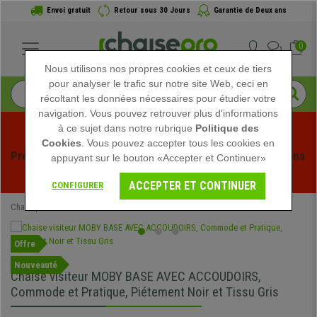
Envoi gratuit
Retour sous 30 Jours
Garantie de Deux ans
0
Nous utilisons nos propres cookies et ceux de tiers
pour analyser le trafic sur notre site Web, ceci en
récoltant les données nécessaires pour étudier votre
navigation. Vous pouvez retrouver plus d'informations
à ce sujet dans notre rubrique
Politique des
Cookies
. Vous pouvez accepter tous les cookies en
Profitez des soldes d'été chez Chaisepro ! Des réductions 
appuyant sur le bouton «Accepter et Continuer»
exclusives pour une durée limitée - 
Voir l'offre
 -
ACCEPTER ET CONTINUER
CONFIGURER
Chaisepro
Chaises de Bureau
Chaises Visiteur
Offre
Nouveauté
Chaise visiteur MOBY BASE AVEC ACCOUDOIRS,
Commode et Pratique, Piétement Noir et Tissu Gris