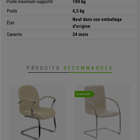
Poids maximum supporté
100 kg
Poids
4,5 kg
•
Idéale pour salle de conférence
Neuf dans son emballage
• Assise et dossier avec rembourrage épais
État
d'origine
•
Très résistante: cadre en acier avec 4 pieds laqués noir
• Très pratique et polyvalente
Garantie
24 mois
•
Accoudoirs intégrés pour plus de confort
PRODUITS
RECOMMANDÉS
Nouveauté