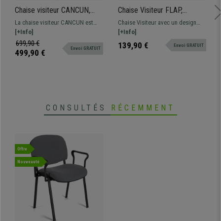
Chaise visiteur CANCUN,
Chaise Visiteur FLAP,
Rembourrage Épais,
Structure Métallique, Design
La chaise visiteur CANCUN est
Chaise Visiteur avec un design
Structure Métallique, en
élégant et moderne, Cuir,
très confortable grâce à son
[+Info]
exclusif modèle FLAP. Assise et
[+Info]
Tissu Crème
Crème
rembourrage à haute densité et
dossier commodes avec
699,90 €
139,90 €
Envoi GRATUIT
Envoi GRATUIT
ses formes ergonomiques. La
revêtement en cuir synthétique de
499,90 €
qualité associée au design !
grande qualité.
CONSULTÉS
RÉCEMMENT
Offre
Nouveauté