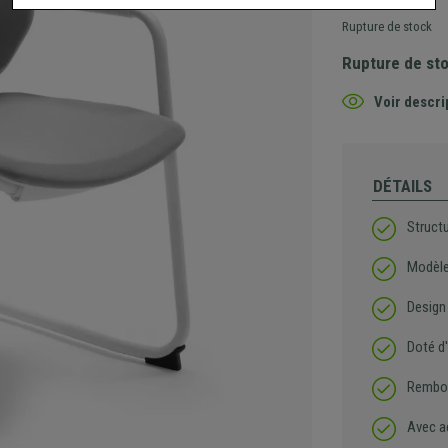
Rupture de stock
Rupture de st
Voir descri
DÉTAILS
Structu
Modèle
Design
Doté d
Rembou
Avec a