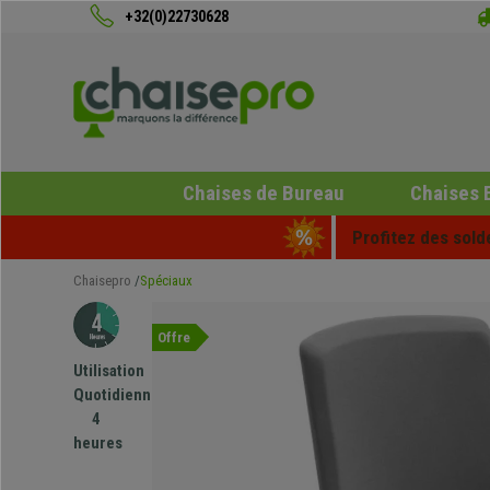
+32(0)22730628
Chaises de Bureau
Chaises 
Profitez des sold
Chaisepro
Spéciaux
Offre
Utilisation
Quotidienne
4
heures