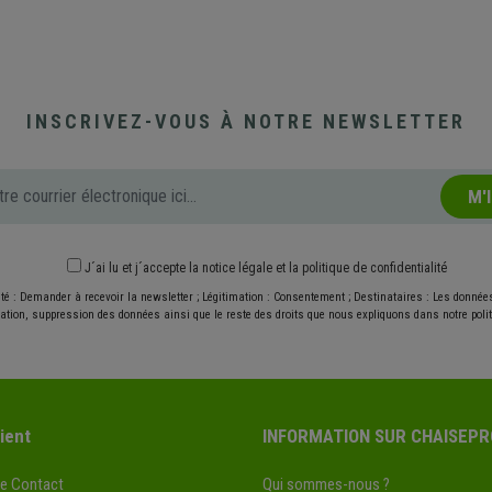
INSCRIVEZ-VOUS À NOTRE NEWSLETTER
M'
J´ai lu et j´accepte
la notice légale
et
la politique de confidentialité
ité : Demander à recevoir la newsletter ; Légitimation : Consentement ; Destinataires : Les donné
ication, suppression des données ainsi que le reste des droits que nous expliquons dans notre politi
ient
INFORMATION SUR CHAISEPR
de Contact
Qui sommes-nous ?