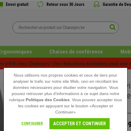
Envoi gratuit
Retour sous 30 Jours
Garantie de Deu
Ergonomiques
Chaises de conférence
Mobi
es d'été chez Chaisepro ! Des réductions exclusives pour une d
Nous utilisons nos propres cookies et ceux de tiers pour
analyser le trafic sur notre site Web, ceci en récoltant les
Chaise v
données nécessaires pour étudier votre navigation. Vous
Structure
pouvez retrouver plus d'informations à ce sujet dans notre
rubrique
Politique des Cookies
. Vous pouvez accepter tous
Gris
les cookies en appuyant sur le bouton «Accepter et
Continuer»
409
ACCEPTER ET CONTINUER
CONFIGURER
589,90 €