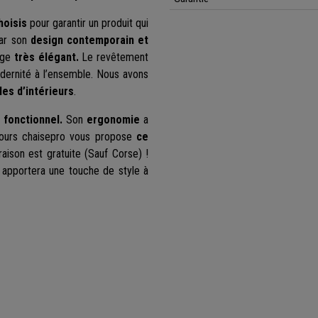
hoisis
pour garantir un produit qui
par son
design contemporain et
ège
très élégant.
Le revêtement
dernité à l’ensemble. Nous avons
les d’intérieurs
.
 fonctionnel.
Son
ergonomie
a
ours chaisepro vous propose
ce
vraison est gratuite (Sauf Corse) !
 apportera une touche de style à