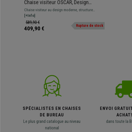
Chaise visiteur OSCAR, Design
Moderne, Structure Métallique,
Chaise visiteur au design moderne, structure
Empilable, en Tissu, Gris
métallique, empilable et doté du mécanisme slider
[+Info]
pour l'assise et le dossier
589,90 €
Rupture de stock
409,90 €
SPÉCIALISTES EN CHAISES
ENVOI GRATUI
DE BUREAU
ACHAT
Le plus grand catalogue au niveau
dans toute la B
national