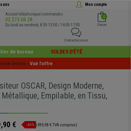
x ans
Mon compte
Accueil téléphonique/commandes
0
02 273 06 28
Du lundi au vendredi, 8:30-13:00 / 14:00-17:00
Panier
Contactez-nous
lier de bureau
SOLDES D'ÉTÉ
urée limitée - 
Voir l'offre
 -
isiteur OSCAR, Design Moderne,
 Métallique, Empilable, en Tissu,
,90 €
(495,98 € TVA comprise)
-31%