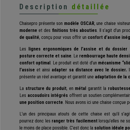
Description
détaillée
Chaisepro présente son
modèle OSCAR
, une chaise visiteu
moderne
et des
finitions très abouties
. Il s’agit d’un p
de qualité
, conçu pour vous offrir un
confort d’assise iné
Les
lignes ergonomiques de l’assise et du dossier
v
posture correcte et saine
. Le
rembourrage haute densi
confort optimal
. Le produit est doté d’un
mécanisme “sli
l’assise
et ainsi
adapter sa distance avec le dossier.
I
présente un réel avantage et garantit une
adaptation de la c
La
structure du produit
, en
métal
garantit la
robustesse
Les
accoudoirs intégrés
offrent un soutien complémentaire
une position correcte
. Nous avons ici une chaise conçue p
L’un des principaux atouts de cette chaise est qu’il s’agi
pourrez donc les
ranger très facilement
lorsqu’elles ne so
le moins de place possible. C’est donc la
solution idéale p