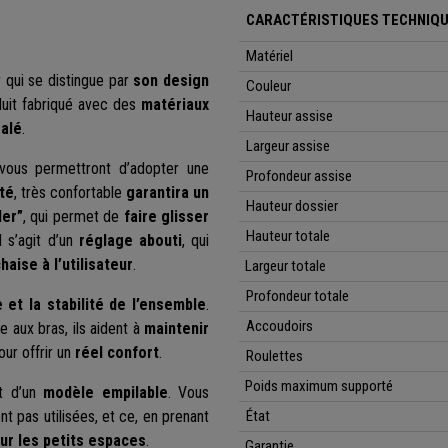
CARACTÉRISTIQUES TECHNIQU
Matériel
r qui se distingue par
son design
Couleur
roduit fabriqué avec des
matériaux
Hauteur assise
galé
.
Largeur assise
ous permettront d’adopter une
Profondeur assise
té
, très confortable
garantira un
Hauteur dossier
der”
, qui permet de
faire glisser
Hauteur totale
l s’agit d’un
réglage abouti
, qui
haise à l’utilisateur
.
Largeur totale
Profondeur totale
 et la stabilité de l’ensemble
.
Accoudoirs
 aux bras, ils aident à
maintenir
our offrir un
réel confort
.
Roulettes
Poids maximum supporté
t d’un
modèle empilable
. Vous
nt pas utilisées, et ce, en prenant
État
our les petits espaces
.
Garantie