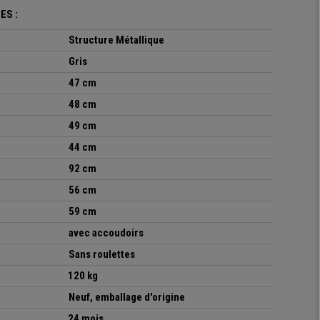
ES :
Structure Métallique
Gris
47 cm
48 cm
49 cm
44 cm
92 cm
56 cm
59 cm
avec accoudoirs
Sans roulettes
120 kg
Neuf, emballage d'origine
24 mois