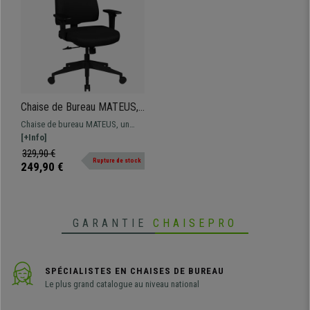
Chaise de Bureau MATEUS,
Design et Confort,
Chaise de bureau MATEUS, un
Accoudoirs réglables, Noir
modèle moderne et très commode.
[+Info]
Elle possède une assise
329,90 €
Rupture de stock
rembourrée en tissu, tout ceci au
249,90 €
meilleur prix.
GARANTIE
CHAISEPRO
SPÉCIALISTES EN CHAISES DE BUREAU
Le plus grand catalogue au niveau national