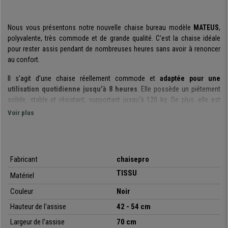
Nous vous présentons notre nouvelle chaise bureau modèle
MATEUS
,
polyvalente, très commode et de grande qualité. C’est la chaise idéale
pour rester assis pendant de nombreuses heures sans avoir à renoncer
au confort.
Il s’agit d’une chaise réellement commode et
adaptée pour une
utilisation quotidienne jusqu’à 8 heures
. Elle possède un piétement
solide, stable et résistant, supportant jusqu’à 120 kg. De plus, elle est
dotée de roulettes
pour sols durs avec bandage en caoutchouc
.
Voir plus
Elle est disponible en couleur noire
, couleur qui est depuis toujours
synonyme d’élégance, et s’adaptera parfaitement à votre décoration, que
ce soit à la maison ou au bureau. Il s’agit d’un produit conçu pour durer de
Fabricant
chaisepro
nombreuses années et se conserver comme au premier jour.
TISSU
Matériel
C’est un modèle avec un design moderne qui
dispose de tous les extras
de confort
Couleur
. Elle possède en effet un
Noir
mécanisme d’inclinaison
synchrone
, pour que vous puissiez vous détendre, faire une petite pause
Hauteur de l'assise
42 - 54 cm
lorsque vous travaillez ou étudiez. Ce système est réellement pratique et
Largeur de l'assise
70 cm
facile d’utilisation, une caractéristique digne des fauteuils haut de gamme