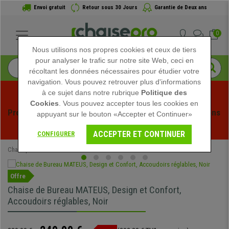
Envoi gratuit
Retour sous 30 Jours
Garantie de Deux ans
0
Nous utilisons nos propres cookies et ceux de tiers
pour analyser le trafic sur notre site Web, ceci en
récoltant les données nécessaires pour étudier votre
navigation. Vous pouvez retrouver plus d'informations
à ce sujet dans notre rubrique
Politique des
Cookies
. Vous pouvez accepter tous les cookies en
Profitez des soldes d'été chez Chaisepro ! Des réductions 
appuyant sur le bouton «Accepter et Continuer»
exclusives pour une durée limitée - 
Voir l'offre
 -
ACCEPTER ET CONTINUER
CONFIGURER
Chaisepro
Chaises de Bureau
Offre
Chaise de Bureau MATEUS, Design et Confort,
Accoudoirs réglables, Noir