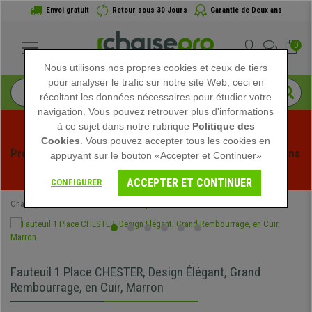
Envoi gratuit
Retour sous 30 Jours
Garantie de Deux ans
0
Nous utilisons nos propres cookies et ceux de tiers
pour analyser le trafic sur notre site Web, ceci en
récoltant les données nécessaires pour étudier votre
navigation. Vous pouvez retrouver plus d'informations
à ce sujet dans notre rubrique
Politique des
Cookies
. Vous pouvez accepter tous les cookies en
Profitez des soldes d'été chez Chaisepro ! Des réductions 
appuyant sur le bouton «Accepter et Continuer»
exclusives pour une durée limitée - 
Voir l'offre
 -
ACCEPTER ET CONTINUER
CONFIGURER
Chaisepro
Mobilier de bureau
Canapés
Fauteuil 1 Place CHESTER, Design Élégant, Grand
Rembourrage, en Cuir, Marron