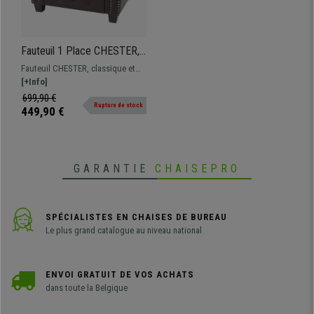
Fauteuil 1 Place CHESTER,
Design Élégant, Grand
Fauteuil CHESTER, classique et
Rembourrage, en Cuir,
confortable de style Chesterfield,
[+Info]
Marron
revêtement en cuir synthétique et
699,90 €
Rupture de stock
rembourrage épais, idéal pour
449,90 €
meubler un bureau en lui
apportant une touche unique !
GARANTIE
CHAISEPRO
SPÉCIALISTES EN CHAISES DE BUREAU
Le plus grand catalogue au niveau national
ENVOI GRATUIT DE VOS ACHATS
dans toute la Belgique