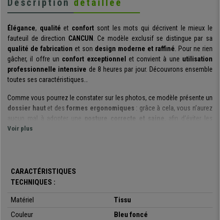
Description
détaillée
Élégance
,
qualité
et
confort
sont les mots qui décrivent le mieux le
fauteuil de direction
CANCUN
. Ce modèle exclusif se distingue par sa
qualité de fabrication
et son
design moderne et raffiné
. Pour ne rien
gâcher, il offre un
confort exceptionnel
et convient à une
utilisation
professionnelle intensive
de 8 heures par jour. Découvrons ensemble
toutes ses caractéristiques…
Comme vous pourrez le constater sur les photos, ce modèle présente un
dossier haut
et des
formes ergonomiques
: grâce à cela, vous n’aurez
aucun mal à adopter une
posture correcte et saine
, afin d’éviter les
douleurs et contractures. De plus, le dossier comme l’assise sont
Voir plus
rembourrés avec une
mousse à haute densité (65kg/m3)
qui vous
garantit à la fois le
confort
et la
durabilité
de votre fauteuil.
Ce modèle comprend un
mécanisme d’inclinaison basculant avancé
CARACTÉRISTIQUES
qui vous permettra d’incliner votre fauteuil en arrière et de bloquer sa
TECHNIQUES :
position. Vous pourrez également décider de laisser le basculement libre,
selon vos envies. Ce système est
très utile
et vous garantira
une
Matériel
Tissu
meilleure liberté de mouvements
. Aussi, la
dureté du balancement
Couleur
Bleu foncé
peut être réglée
en fonction du poids de l’utilisateur : un réel plus en