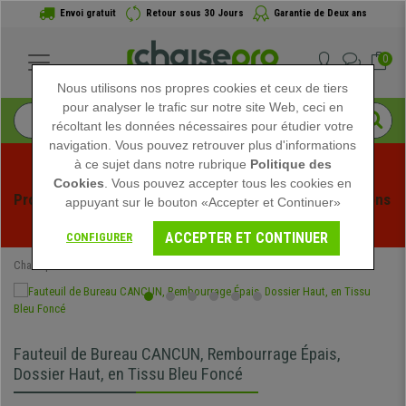
Envoi gratuit
Retour sous 30 Jours
Garantie de Deux ans
0
Nous utilisons nos propres cookies et ceux de tiers
pour analyser le trafic sur notre site Web, ceci en
récoltant les données nécessaires pour étudier votre
navigation. Vous pouvez retrouver plus d'informations
à ce sujet dans notre rubrique
Politique des
Cookies
. Vous pouvez accepter tous les cookies en
Profitez des soldes d'été chez Chaisepro ! Des réductions 
appuyant sur le bouton «Accepter et Continuer»
exclusives pour une durée limitée - 
Voir l'offre
 -
ACCEPTER ET CONTINUER
CONFIGURER
Chaisepro
Chaises de Bureau
Fauteuils de Bureau
Fauteuil de Bureau CANCUN, Rembourrage Épais,
Dossier Haut, en Tissu Bleu Foncé