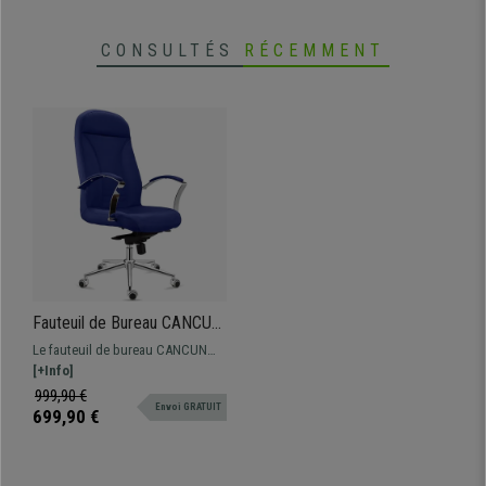
CONSULTÉS
RÉCEMMENT
Fauteuil de Bureau CANCUN,
Rembourrage Épais, Dossier
Le fauteuil de bureau CANCUN
Haut, en Tissu Bleu Foncé
est très confortable grâce à son
[+Info]
rembourrage à haute densité et
999,90 €
Envoi GRATUIT
ses formes ergonomiques, sans
699,90 €
oublier son mécanisme basculant.