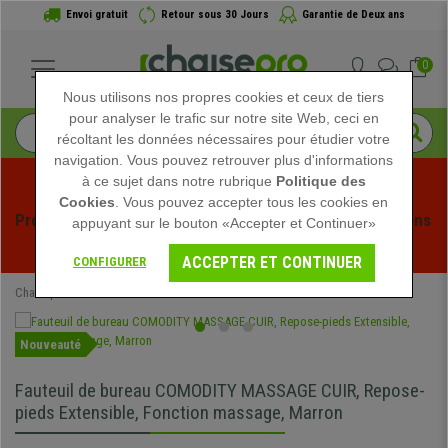
Envoi gratuit
Retour sous 30 Jours
Garantie de Deux ans
0
Nous utilisons nos propres cookies et ceux de tiers
pour analyser le trafic sur notre site Web, ceci en
récoltant les données nécessaires pour étudier votre
navigation. Vous pouvez retrouver plus d'informations
à ce sujet dans notre rubrique
Politique des
Cookies
. Vous pouvez accepter tous les cookies en
Profitez des soldes d'été chez Chaisepro ! Des réductions 
appuyant sur le bouton «Accepter et Continuer»
exclusives pour une durée limitée - 
Voir l'offre
 -
ACCEPTER ET CONTINUER
CONFIGURER
Chaisepro
Chaises de Bureau
Fauteuils de Bureau
Nouveauté
Fauteuil de bureau COMODITY MASSAGE CUIR, Repose-
pieds Extensible, Fonction massage, Marron