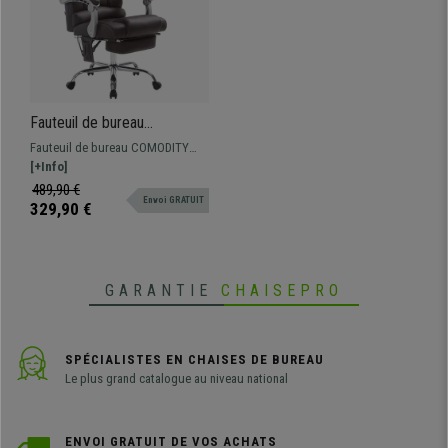
Fauteuil de bureau
COMODITY MASSAGE CUIR,
Fauteuil de bureau COMODITY
Repose-pieds Extensible,
MASSAGE CUIR: avec fonction de
[+Info]
Fonction massage, Marron
massage, inclinable et avec
489,90 €
Envoi GRATUIT
repose-pieds extensible. Si vous
329,90 €
recherchez confort et qualité, ce
fauteuil est fait pour vous.
GARANTIE
CHAISEPRO
SPÉCIALISTES EN CHAISES DE BUREAU
Le plus grand catalogue au niveau national
ENVOI GRATUIT DE VOS ACHATS