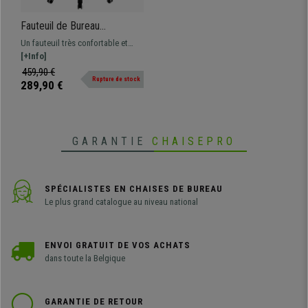
Fauteuil de Bureau
LEONARDO, Élégant,
Un fauteuil très confortable et
Repose-Pieds Extensible,
résistant, qui dispose d’un
[+Info]
Cuir, Blanc
repose-pieds extensible. Élégant
459,90 €
Rupture de stock
et adapté à un usage quotidien
289,90 €
intensif.
GARANTIE
CHAISEPRO
SPÉCIALISTES EN CHAISES DE BUREAU
Le plus grand catalogue au niveau national
ENVOI GRATUIT DE VOS ACHATS
dans toute la Belgique
GARANTIE DE RETOUR