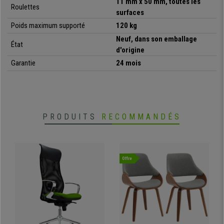
11 mm x 50 mm, toutes les
Roulettes
surfaces
•
Siège ajustable en hauteur, à l'aide du vérin à gaz
Poids maximum supporté
120 kg
• Rembourrage de haute densité
•
Revêtement en cuir synthétique de qualité
Neuf, dans son emballage
État
• Repose-pieds extensible
d'origine
•
Dossier inclinable à 165-170 degrés
Garantie
24 mois
• Accoudoirs rembourrés pratique
PRODUITS
RECOMMANDÉS
Offre