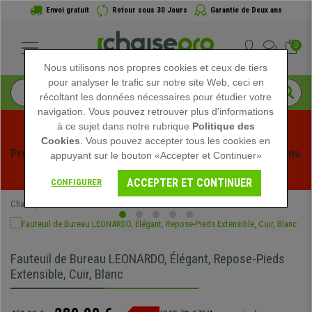
Envoi gratuit
Retour sous 30 Jours
Garantie de Deux ans
0
Nous utilisons nos propres cookies et ceux de tiers
pour analyser le trafic sur notre site Web, ceci en
récoltant les données nécessaires pour étudier votre
navigation. Vous pouvez retrouver plus d'informations
à ce sujet dans notre rubrique
Politique des
Cookies
. Vous pouvez accepter tous les cookies en
Profitez des soldes d'été chez Chaisepro ! Des réductions 
appuyant sur le bouton «Accepter et Continuer»
exclusives pour une durée limitée - 
Voir l'offre
 -
ACCEPTER ET CONTINUER
CONFIGURER
Chaisepro
Chaises de Bureau
Fauteuils de Bureau
Fauteuil de Bureau LEONARDO, Élégant, Repose-Pieds
Extensible, Cuir, Blanc