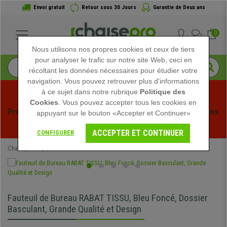
Envoi gratuit
Retour sous 30 Jours
Garantie de Deux ans
0
Nous utilisons nos propres cookies et ceux de tiers
pour analyser le trafic sur notre site Web, ceci en
récoltant les données nécessaires pour étudier votre
navigation. Vous pouvez retrouver plus d'informations
à ce sujet dans notre rubrique
Politique des
Cookies
. Vous pouvez accepter tous les cookies en
Profitez des soldes d'été chez Chaisepro ! Des réductions 
appuyant sur le bouton «Accepter et Continuer»
exclusives pour une durée limitée - 
Voir l'offre
 -
ACCEPTER ET CONTINUER
CONFIGURER
Chaisepro
Spéciaux
Fauteuil de Bureau RABAT TISSU, Bleu Foncé, Dossier
Basculant, Grande Qualité et Design