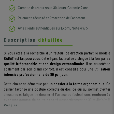
Garantie de retour sous 30 Jours, Garantie 2 ans
Paiement sécurisé et Protection de l'acheteur
Avis clients authentiques sur Ekomi, Note 4,9/5
Description
détaillée
Si vous êtes à la recherche d´un fauteuil de direction parfait, le modèle
RABAT
est fait pour vous. Cet élégant fauteuil se distingue à la fois par sa
qualité irréprochable et son design extraordinaire
. Il se caractérise
également par son grand confort, il est conseillé pour une
utilisation
intensive professionnelle de 8H par jour.
Cette chaise se démarque par
un dossier à la forme ergonomique
. Ce
dernier favorise une posture correcte du dos, ce qui qui permet d’éviter
blessures et fatigue. Le dossier et l´assise du fauteuil sont
rembourrés
avec une gomme de haute densité
(respectivement de 30 et 40Kg/m3)
qui garantit à la fois confort et grande durabilité.
Voir plus