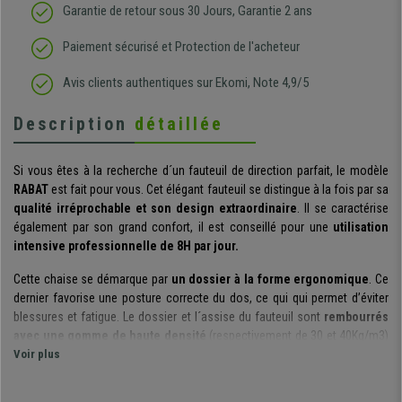
Garantie de retour sous 30 Jours, Garantie 2 ans
Paiement sécurisé et Protection de l'acheteur
Avis clients authentiques sur Ekomi, Note 4,9/5
Description
détaillée
Si vous êtes à la recherche d´un fauteuil de direction parfait, le modèle
RABAT
est fait pour vous. Cet élégant fauteuil se distingue à la fois par sa
qualité irréprochable et son design extraordinaire
. Il se caractérise
également par son grand confort, il est conseillé pour une
utilisation
intensive professionnelle de 8H par jour.
Cette chaise se démarque par
un dossier à la forme ergonomique
. Ce
dernier favorise une posture correcte du dos, ce qui qui permet d’éviter
blessures et fatigue. Le dossier et l´assise du fauteuil sont
rembourrés
avec une gomme de haute densité
(respectivement de 30 et 40Kg/m3)
qui garantit à la fois confort et grande durabilité.
Voir plus
Le modèle
dispose d'un mécanisme basculant d'inclinaison
. Il est