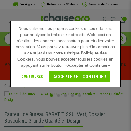
Envoi gratuit
Retour sous 30 Jours
Garantie de Deux ans
0
Nous utilisons nos propres cookies et ceux de tiers
pour analyser le trafic sur notre site Web, ceci en
récoltant les données nécessaires pour étudier votre
navigation. Vous pouvez retrouver plus d'informations
à ce sujet dans notre rubrique
Politique des
Cookies
. Vous pouvez accepter tous les cookies en
Profitez des soldes d'été chez Chaisepro ! Des réductions 
appuyant sur le bouton «Accepter et Continuer»
exclusives pour une durée limitée - 
Voir l'offre
 -
ACCEPTER ET CONTINUER
CONFIGURER
Chaisepro
Spéciaux
Fauteuil de Bureau RABAT TISSU, Vert, Dossier
Basculant, Grande Qualité et Design