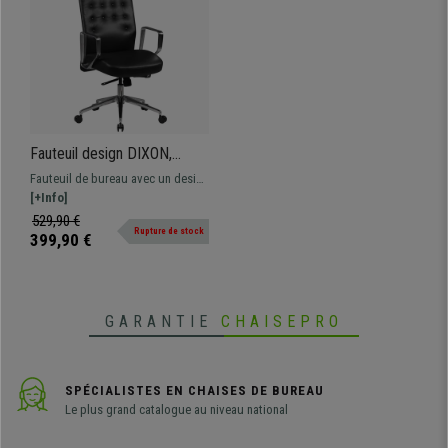
Fauteuil design DIXON,
Excellente Qualité,
Fauteuil de bureau avec un design
Accoudoirs Métalliques, en
exclusif fabriqué avec des
[+Info]
Cuir authentique, Noir
matériaux d'excellente qualité et
529,90 €
Rupture de stock
un style très sophistiqué.
399,90 €
GARANTIE
CHAISEPRO
SPÉCIALISTES EN CHAISES DE BUREAU
Le plus grand catalogue au niveau national