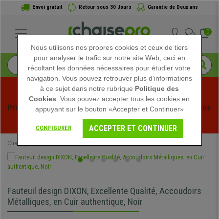
Envoi gratuit
Retour sous 30 Jours
Garantie de Deux ans
0
Nous utilisons nos propres cookies et ceux de tiers
pour analyser le trafic sur notre site Web, ceci en
récoltant les données nécessaires pour étudier votre
navigation. Vous pouvez retrouver plus d'informations
à ce sujet dans notre rubrique
Politique des
Cookies
. Vous pouvez accepter tous les cookies en
Profitez des soldes d'été chez Chaisepro ! Des réductions 
appuyant sur le bouton «Accepter et Continuer»
exclusives pour une durée limitée - 
Voir l'offre
 -
ACCEPTER ET CONTINUER
CONFIGURER
Chaisepro
Chaises de Bureau
Fauteuils de Bureau Cuir
Fauteuil design DIXON, Excellente Qualité, Accoudoirs
Métalliques, en Cuir authentique, Noir