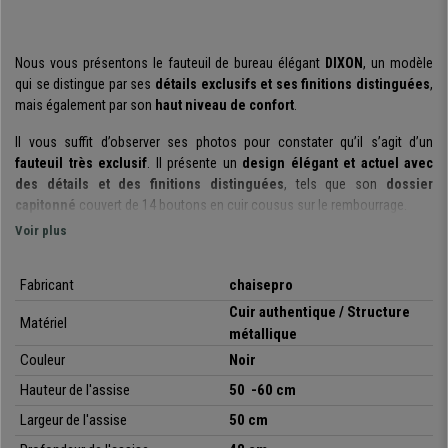
Nous vous présentons le fauteuil de bureau élégant
DIXON
, un modèle
qui se distingue par ses
détails exclusifs et ses finitions distinguées
,
mais également par son
haut niveau de confort
.
Il vous suffit d’observer ses photos pour constater qu’il s’agit d’un
fauteuil très exclusif
. Il présente un
design élégant et actuel avec
des détails et des finitions distinguées
, tels que son
dossier
capitonné
couvert de 14 boutons en cuir cousus sur le rembourrage.
Voir plus
Concernant son confort,
son assise et dossier possèdent une
surface ample et rembourrée
, apportant un confort supérieur y compris
en cas d’utilisation intensive. Son
Fabricant
design ergonomique
chaisepro
avec sa forme
courbée étudiée, ses côtés arrondis et son
support lombaire intégré
Cuir authentique / Structure
Matériel
permettent au corps d’adopter facilement une posture correcte, tout en
métallique
soulageant la pression.
Couleur
Noir
Il possède
un mécanisme d’inclinaison synchrone sur 3 positions de
Hauteur de l'assise
50 -60 cm
blocage
, une fonction qui permet de se détendre quelques instants en
Largeur de l'assise
50 cm
profitant de son système de balancement. Vous pouvez également régler
la dureté ou intensité de l’inclinaison selon vos envies. Son confort et