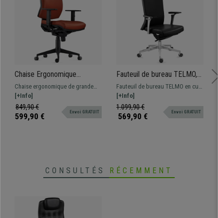
Chaise Ergonomique
Fauteuil de bureau TELMO,
OLIVER, en Cuir Authentique
Grande Qualité, Élégance et
Chaise ergonomique de grande
Fauteuil de bureau TELMO en cuir
Marron, Utilisation 8 Heures,
Confort, Cuir Authentique
qualité et confort. Modèle adapté
[+Info]
authentique : offrez-vous le luxe
[+Info]
Rembourrage Epais
Noir
pour une utilisation
en termes de design, qualité et
849,90 €
1.099,90 €
Envoi GRATUIT
Envoi GRATUIT
professionnelle, fabriqué avec des
confort. Utilisation
599,90 €
569,90 €
matériaux de grande qualité.
professionnelle 8h.
CONSULTÉS
RÉCEMMENT