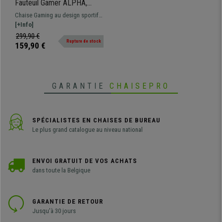
Fauteuil Gamer ALPHA,
Design Sportif, Dossier
Chaise Gaming au design sportif
Inclinable, en Cuir, Noir
et moderne, dossier inclinable,
[+Info]
disponible en plusieurs couleurs.
299,90 €
Rupture de stock
159,90 €
GARANTIE
CHAISEPRO
SPÉCIALISTES EN CHAISES DE BUREAU
Le plus grand catalogue au niveau national
ENVOI GRATUIT DE VOS ACHATS
dans toute la Belgique
GARANTIE DE RETOUR
Jusqu'à 30 jours