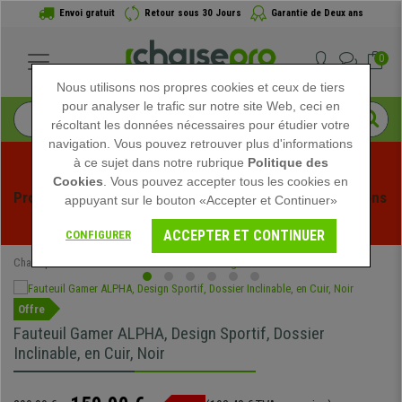
Envoi gratuit
Retour sous 30 Jours
Garantie de Deux ans
0
Nous utilisons nos propres cookies et ceux de tiers
pour analyser le trafic sur notre site Web, ceci en
récoltant les données nécessaires pour étudier votre
navigation. Vous pouvez retrouver plus d'informations
à ce sujet dans notre rubrique
Politique des
Cookies
. Vous pouvez accepter tous les cookies en
Profitez des soldes d'été chez Chaisepro ! Des réductions 
appuyant sur le bouton «Accepter et Continuer»
exclusives pour une durée limitée - 
Voir l'offre
 -
ACCEPTER ET CONTINUER
CONFIGURER
Chaisepro
Chaises de Bureau
Chaises Gaming
Offre
Fauteuil Gamer ALPHA, Design Sportif, Dossier
Inclinable, en Cuir, Noir