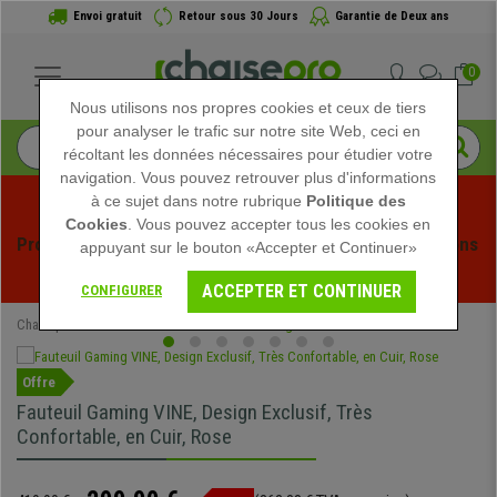
Envoi gratuit
Retour sous 30 Jours
Garantie de Deux ans
0
Nous utilisons nos propres cookies et ceux de tiers
pour analyser le trafic sur notre site Web, ceci en
récoltant les données nécessaires pour étudier votre
navigation. Vous pouvez retrouver plus d'informations
à ce sujet dans notre rubrique
Politique des
Cookies
. Vous pouvez accepter tous les cookies en
Profitez des soldes d'été chez Chaisepro ! Des réductions 
appuyant sur le bouton «Accepter et Continuer»
exclusives pour une durée limitée - 
Voir l'offre
 -
ACCEPTER ET CONTINUER
CONFIGURER
Chaisepro
Chaises de Bureau
Chaises Gaming
Offre
Fauteuil Gaming VINE, Design Exclusif, Très
Confortable, en Cuir, Rose