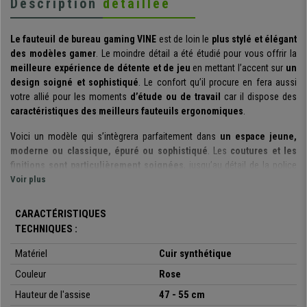
Description
détaillée
Le fauteuil de bureau gaming VINE
est de loin le
plus stylé et élégant
des modèles gamer
. Le moindre détail a été étudié pour vous offrir la
meilleure expérience de détente et de jeu
en mettant l’accent sur
un
design soigné et sophistiqué
. Le confort qu’il procure en fera aussi
votre allié pour les moments
d’étude ou de travail
car il dispose des
caractéristiques des meilleurs fauteuils ergonomiques
.
Voici un modèle qui s’intègrera parfaitement dans
un espace jeune,
moderne ou classique, épuré ou sophistiqué
. Les
coutures et les
finitions sont particulièrement soignées
, jusqu’au détail de la police
des lettres en italique brodées sur le coussin lombaire et l’appui-tête. Le
Voir plus
revêtement est en
cuir synthétique de qualité
et ajoute une touche de
sophistication.
CARACTÉRISTIQUES
TECHNIQUES :
Le confort reste la priorité
, c’est un fauteuil ergonomique qui dispose
de
deux coussins ajustables
le long de deux sangles prévues à cet
Matériel
Cuir synthétique
effet : pour choisir à votre guise un
support lombaire ou cervical .
Couleur
Rose
Il dispose d’un
système d'inclinaison synchrone
pour soulager votre
Hauteur de l'assise
47 - 55 cm
dos en changeant de position et lors de vos moments de repos : inclinez