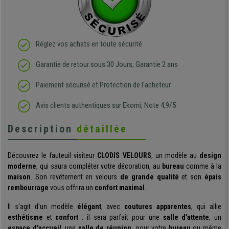
Réglez vos achats en toute sécurité
Garantie de retour sous 30 Jours, Garantie 2 ans
Paiement sécurisé et Protection de l'acheteur
Avis clients authentiques sur Ekomi, Note 4,9/5
Description
détaillée
Découvrez le fauteuil visiteur
CLODIS VELOURS
, un modèle au
design
moderne
, qui saura compléter votre décoration, au
bureau
comme à la
maison
. Son revêtement en velours
de grande qualité
et son
épais
rembourrage
vous offrira un
confort maximal
.
Il s'agit d'un modèle
élégant
, avec
coutures apparentes
, qui allie
esthétisme
et
confort
: il sera parfait pour une
salle d'attente
, un
espace d'accueil
, une
salle de réunion,
pour votre
bureau
ou même