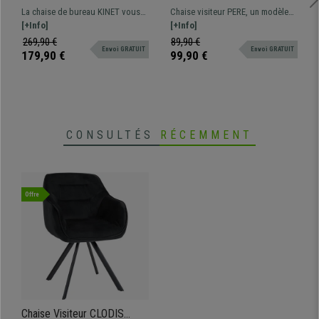
Design Épuré, Structure en
Piétement Métallique, en
La chaise de bureau KINET vous
Chaise visiteur PERE, un modèle
Bois, Cuir Noir
Bois, Blanc
surprendra grâce à son design
[+Info]
aux lignes épurées fabriqué avec
[+Info]
élégant et son confort
une structure métallique et bois
269,90 €
89,90 €
Envoi GRATUIT
Envoi GRATUIT
exceptionnel.
robuste de l'assise et du dossier.
179,90 €
99,90 €
CONSULTÉS
RÉCEMMENT
Offre
Chaise Visiteur CLODIS