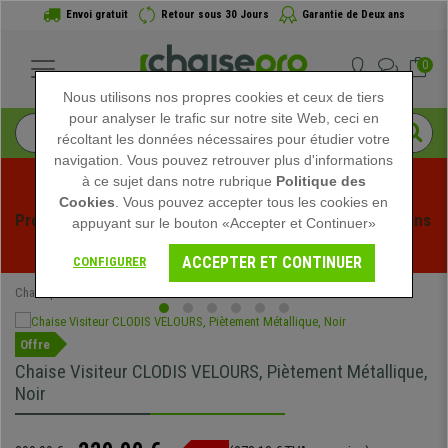
Envoi gratuit
Retour sous 30 Jours
Garantie de Deux ans
0
Nous utilisons nos propres cookies et ceux de tiers
pour analyser le trafic sur notre site Web, ceci en
récoltant les données nécessaires pour étudier votre
navigation. Vous pouvez retrouver plus d'informations
à ce sujet dans notre rubrique
Politique des
Cookies
. Vous pouvez accepter tous les cookies en
Profitez des soldes d'été chez Chaisepro ! Des réductions 
appuyant sur le bouton «Accepter et Continuer»
exclusives pour une durée limitée - 
Voir l'offre
 -
ACCEPTER ET CONTINUER
CONFIGURER
Chaisepro
Chaises de conférence
Offre
Chaise Visiteur CLODIS VELOURS, Piètement Métallique,
Noir