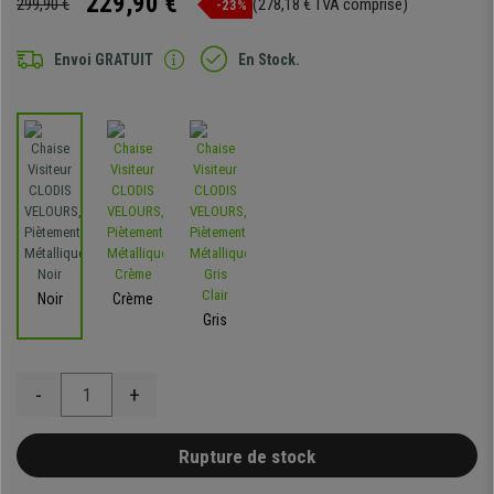
229,90 €
299,90 €
(278,18 € TVA comprise)
-23%
Envoi GRATUIT
En Stock.
Noir
Crème
Gris
-
+
Rupture de stock