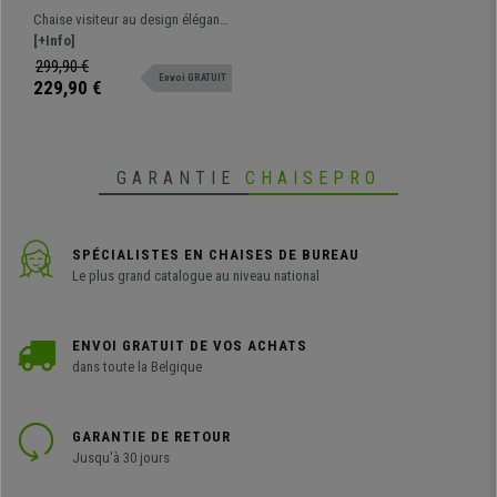
VELOURS, Piètement
Chaise visiteur au design élégant,
Métallique, Noir
confortablement rembourrée,
[+Info]
pieds métal noirs. Plusieurs
299,90 €
Envoi GRATUIT
couleurs et versions disponibles
229,90 €
GARANTIE
CHAISEPRO
SPÉCIALISTES EN CHAISES DE BUREAU
Le plus grand catalogue au niveau national
ENVOI GRATUIT DE VOS ACHATS
dans toute la Belgique
GARANTIE DE RETOUR
Jusqu'à 30 jours