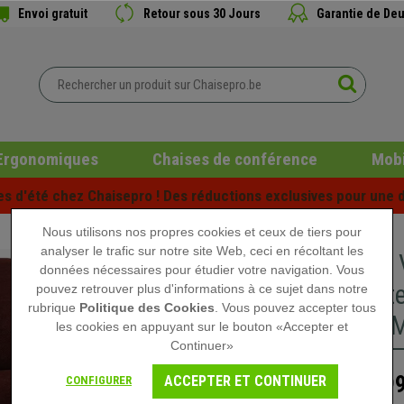
Envoi gratuit
Retour sous 30 Jours
Garantie de Deu
Ergonomiques
Chaises de conférence
Mobi
es d'été chez Chaisepro ! Des réductions exclusives pour une d
Nous utilisons nos propres cookies et ceux de tiers pour
analyser le trafic sur notre site Web, ceci en récoltant les
Fauteuil 
données nécessaires pour étudier votre navigation. Vous
Pivotant
pouvez retrouver plus d'informations à ce sujet dans notre
rubrique
Politique des Cookies
. Vous pouvez accepter tous
couleur 
les cookies en appuyant sur le bouton «Accepter et
Continuer»
199
ACCEPTER ET CONTINUER
CONFIGURER
259,90 €