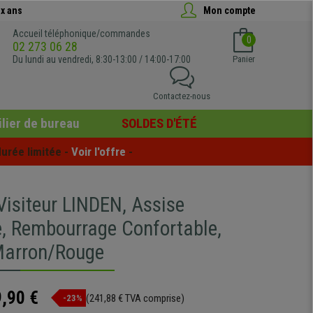
x ans
Mon compte
Accueil téléphonique/commandes
0
02 273 06 28
Du lundi au vendredi, 8:30-13:00 / 14:00-17:00
Panier
Contactez-nous
lier de bureau
SOLDES D'ÉTÉ
urée limitée - 
Voir l'offre
 -
Visiteur LINDEN, Assise
e, Rembourrage Confortable,
Marron/Rouge
,90 €
(241,88 € TVA comprise)
-23%