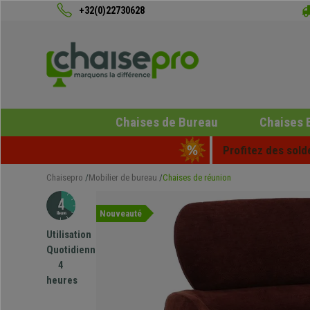
+32(0)22730628
Chaises de Bureau
Chaises 
Profitez des sold
Chaisepro
Mobilier de bureau
Chaises de réunion
Nouveauté
Utilisation
Quotidienne
4
heures