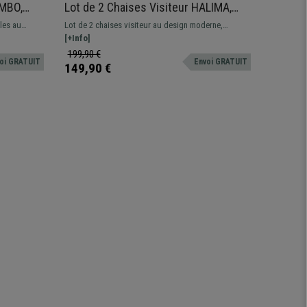
AMBO,
Lot de 2 Chaises Visiteur HALIMA,
Lot de 
nt
Rembourrage Épais, Structure
Confort
bles au
Lot de 2 chaises visiteur au design moderne,
Lot de 6 
e
Métallique, en Velours, Noir
Accoudo
touche
revêtement en tissu type velours. Structure
[+Info]
qui donne
[+Info]
 ou votre
metallique noire.
d'attente,
199,90 €
699,90 
oi GRATUIT
Envoi GRATUIT
deux coul
149,90 €
519,90