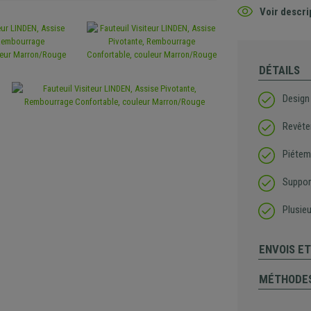
Voir descri
DÉTAILS
Design 
Revêtem
Piéteme
Suppor
Plusieu
ENVOIS E
MÉTHODES