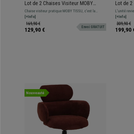
Lot de 2 Chaises Visiteur MOBY
Lot de 2
TISSU, Très Confortable, Piétement
Structur
Chaise visiteur pratique MOBY TISSU, c'est la
L'unité revient à 99,
Noir, en Tissu, Noir
et Revêt
chaise visiteur par excellence avec des lignes
[+Info]
Conférence 
[+Info]
classiques pour que les clients puissent s'asseoir, à
exclusif. As
169,90 €
309,90 €
Envoi GRATUIT
placer dans les salles d'attente...
en cuir synt
129,90 €
199,90 
Nouveauté