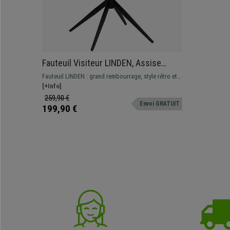
Fauteuil Visiteur LINDEN, Assise
Pivotante, Rembourrage Confortable,
Fauteuil LINDEN : grand rembourrage, style rétro et
couleur Marron/Rouge
design original. Revêtement en tissu chenille, doux
[+Info]
au toucher. Pivotant à 360º
259,90 €
Envoi GRATUIT
199,90 €