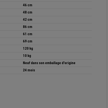
46 cm
48 cm
42 cm
86 cm
61 cm
69 cm
120 kg
10 kg
Neuf dans son emballage d'origine
24 mois