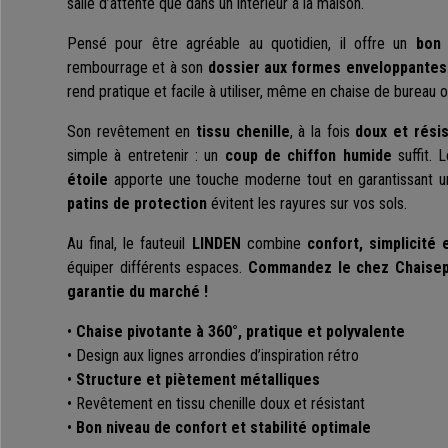
salle d’attente que dans un intérieur à la maison.
Pensé pour être agréable au quotidien, il offre un
bon 
rembourrage et à son
dossier aux formes enveloppantes
rend pratique et facile à utiliser, même en chaise de bureau 
Son revêtement en
tissu chenille
, à la fois
doux et rési
simple à entretenir : un
coup de chiffon humide
suffit. 
étoile
apporte une touche moderne tout en garantissant 
patins de protection
évitent les rayures sur vos sols.
Au final, le fauteuil
LINDEN
combine
confort, simplicité e
équiper différents espaces.
Commandez le chez Chaisepr
garantie du marché !
•
Chaise pivotante à 360°, pratique et polyvalente
• Design aux lignes arrondies d’inspiration rétro
•
Structure et piètement métalliques
• Revêtement en tissu chenille doux et résistant
•
Bon niveau de confort et stabilité optimale