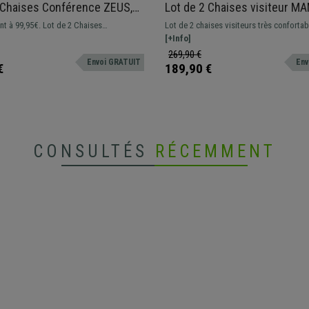
 Chaises Conférence ZEUS,
Lot de 2 Chaises visiteur M
e métallique, Design exclusif
Rembourrage Épais, Piéteme
95€. Lot de 2 Chaises
Lot de 2 chaises visiteurs très conforta
ement en Cuir, Noir
métallique, en Velours Crèm
design ZEUS. Un modèle avec un design
design moderne. Elles apporteront une 
[+Info]
sise et dossier amples avec revêtement
d'élégance à votre bureau, votre cabinet
269,90 €
Envoi GRATUIT
Env
hétique de grande qualité.
salle d'attente.
€
189,90 €
CONSULTÉS
RÉCEMMENT