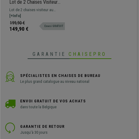
Lot de 2 Chaises Visiteur
HALIMA, Rembourrage
Lot de 2 chaises visiteur au
Épais, Structure Métallique,
design moderne, revêtement en
[+Info]
en Velours, Bleu
tissu type velours. Structure
199,90 €
Envoi GRATUIT
metallique noire.
149,90 €
GARANTIE
CHAISEPRO
SPÉCIALISTES EN CHAISES DE BUREAU
Le plus grand catalogue au niveau national
ENVOI GRATUIT DE VOS ACHATS
dans toute la Belgique
GARANTIE DE RETOUR
Jusqu'à 30 jours