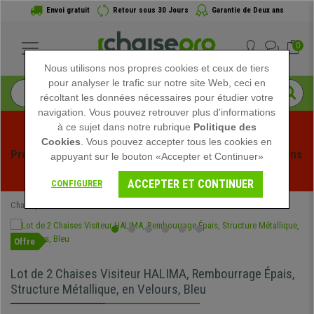
Envoi gratuit
Retour sous 30 Jours
Garantie de Deux ans
0
Nous utilisons nos propres cookies et ceux de tiers
pour analyser le trafic sur notre site Web, ceci en
récoltant les données nécessaires pour étudier votre
navigation. Vous pouvez retrouver plus d'informations
à ce sujet dans notre rubrique
Politique des
Cookies
. Vous pouvez accepter tous les cookies en
Profitez des soldes d'été chez Chaisepro ! Des réductions 
appuyant sur le bouton «Accepter et Continuer»
exclusives pour une durée limitée - 
Voir l'offre
 -
ACCEPTER ET CONTINUER
CONFIGURER
Chaisepro
Mobilier de bureau
Chaises de réunion
Offre
Lot de 2 Chaises Visiteur HALIMA, Rembourrage Épais,
Structure Métallique, en Velours, Bleu