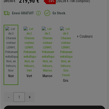
219,90 €
289,90 €
(266,08 € TVA comprise)
-24%
Envoi GRATUIT
En Stock.
+ Couleurs
Noir
Vert
Marron
Gris
-
+