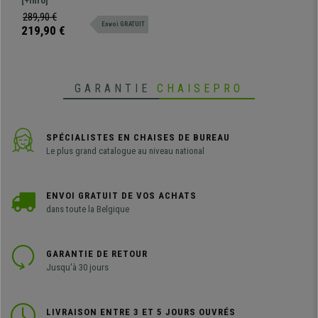
confortable et design -
[+Info]
Noir
disponibles en divers coloris !
289,90 €
Envoi GRATUIT
219,90 €
GARANTIE
CHAISEPRO
SPÉCIALISTES EN CHAISES DE BUREAU
Le plus grand catalogue au niveau national
ENVOI GRATUIT DE VOS ACHATS
dans toute la Belgique
GARANTIE DE RETOUR
Jusqu'à 30 jours
LIVRAISON ENTRE 3 ET 5 JOURS OUVRÉS