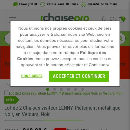
Envoi gratuit
Retour sous 30 Jours
Garantie de Deux ans
0
Nous utilisons nos propres cookies et ceux de tiers
pour analyser le trafic sur notre site Web, ceci en
récoltant les données nécessaires pour étudier votre
navigation. Vous pouvez retrouver plus d'informations
à ce sujet dans notre rubrique
Politique des
Cookies
. Vous pouvez accepter tous les cookies en
Profitez des soldes d'été chez Chaisepro ! Des réductions 
appuyant sur le bouton «Accepter et Continuer»
exclusives pour une durée limitée - 
Voir l'offre
 -
ACCEPTER ET CONTINUER
CONFIGURER
Chaisepro
Mobilier de bureau
Chaises de réunion
Offre
Lot de 2 Chaises visiteur LENNY, Piétement métallique
Noir, en Velours, Noir