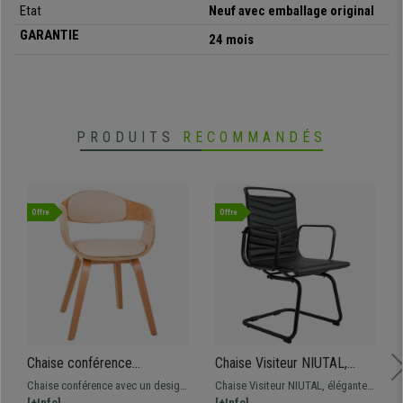
Etat
Neuf avec emballage original
GARANTIE
24 mois
PRODUITS
RECOMMANDÉS
Offre
Offre
Chaise conférence
Chaise Visiteur NIUTAL,
BHOUTAN design exclusif,
Elégante, Structure
Chaise conférence avec un design
Chaise Visiteur NIUTAL, élégante
structure en bois couleur
Métallique Noire, Cuir, Noir
exclusif BHOUTAN. Un modèle
[+Info]
et raffinée, structure luge en métal
[+Info]