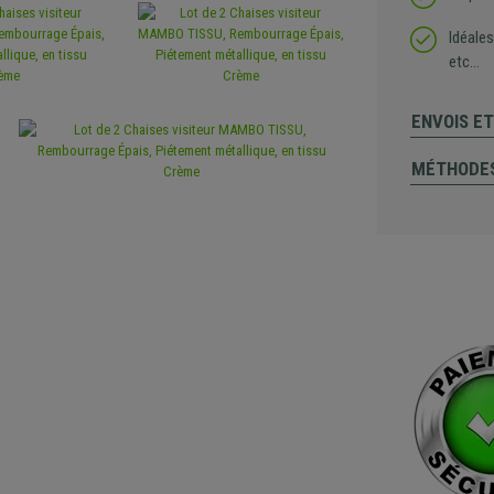
Idéales
etc...
ENVOIS E
MÉTHODES