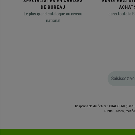
SPÉCIALISTES EN CHAISES
ENVOI GRATUI
DE BUREAU
ACHAT
Le plus grand catalogue au niveau
dans toute la B
national
Responsable du fichier : CHAISEPRO ; Final
Droits : Accès, rectif