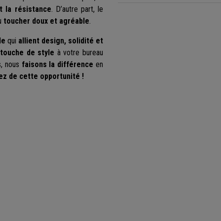
et la résistance
. D’autre part, le
au
toucher doux et agréable
.
le
qui
allient design, solidité et
touche de style
à votre bureau
s, nous
faisons la différence
en
ez de cette opportunité !