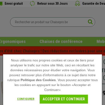
Envoi gratuit
Retour sous 30 Jours
Garantie de Deu
Ergonomiques
Chaises de conférence
Mobi
es d'été chez Chaisepro ! Des réductions exclusives pour une d
Lot de 2
Nous utilisons nos propres cookies et ceux de tiers pour
analyser le trafic sur notre site Web, ceci en récoltant les
Rembourr
données nécessaires pour étudier votre navigation. Vous
pouvez retrouver plus d'informations à ce sujet dans notre
en tissu
rubrique
Politique des Cookies
. Vous pouvez accepter tous
les cookies en appuyant sur le bouton «Accepter et
Continuer»
189
269,90 €
ACCEPTER ET CONTINUER
CONFIGURER