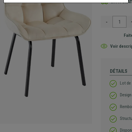
Envoi GRA
-
Fait
Voir descri
DÉTAILS
Lot de
Design
Rembou
Structu
Disponi