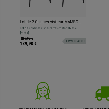
Lot de 2 Chaises visiteur MAMBO
TISSU, Rembourrage Épais, Piétement
Lot de 2 chaises visiteurs très confortables au
métallique, en tissu Crème
design moderne. Elles apporteront une touche
[+Info]
d'élégance à votre bureau, votre cabinet ou votre
269,90 €
Envoi GRATUIT
salle d'attente.
189,90 €