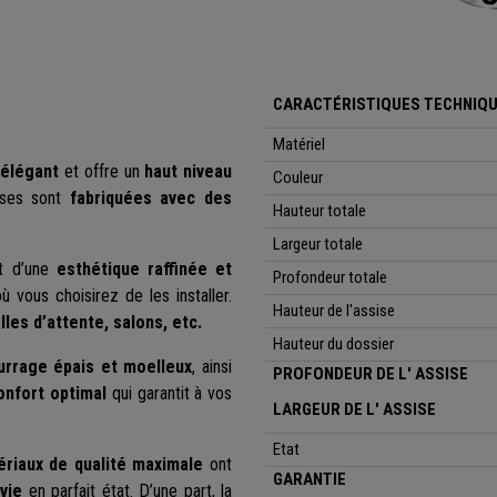
CARACTÉRISTIQUES TECHNIQ
Matériel
 élégant
et offre un
haut niveau
Couleur
ises sont
fabriquées avec des
Hauteur totale
Largeur totale
et d’une
esthétique raffinée et
Profondeur totale
 vous choisirez de les installer.
Hauteur de l'assise
lles d’attente
, salons, etc.
Hauteur du dossier
rrage épais et moelleux
, ainsi
PROFONDEUR
DE L' ASSISE
onfort optimal
qui garantit à vos
LARGEUR DE L' ASSISE
Etat
riaux de qualité maximale
ont
GARANTIE
vie
en parfait état. D’une part, la