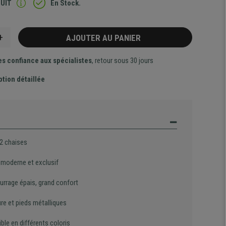
TUIT
En Stock.
+
AJOUTER AU PANIER
es confiance aux spécialistes
, retour sous 30 jours
ption détaillée
 2 chaises
 moderne et exclusif
rrage épais, grand confort
re et pieds métalliques
ble en différents coloris