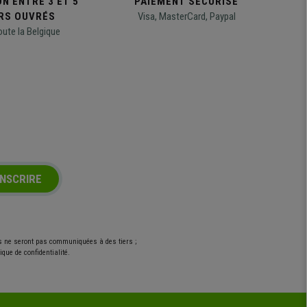
N ENTRE 3 ET 5
PAIEMENT SÉCURISÉ
RS OUVRÉS
Visa, MasterCard, Paypal
oute la Belgique
INSCRIRE
es ne seront pas communiquées à des tiers ;
que de confidentialité.