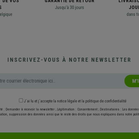
T DE VOS
GARANTIE DE RETOUR
LIVRAISO
S
Jusqu'à 30 jours
JOU
elgique
dans t
INSCRIVEZ-VOUS À NOTRE NEWSLETTER
M'
J´ai lu et j´accepte
la notice légale
et
la politique de confidentialité
ité : Demander à recevoir la newsletter ; Légitimation : Consentement ; Destinataires : Les donné
ication, suppression des données ainsi que le reste des droits que nous expliquons dans notre politi