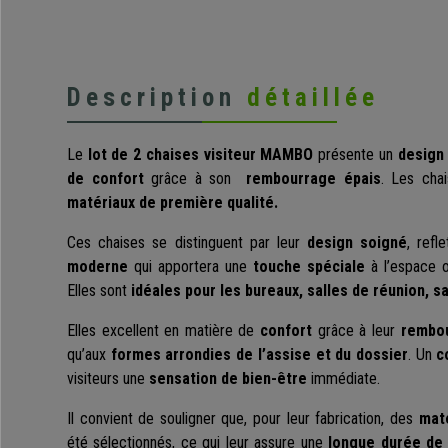
Description
détaillée
Le
lot de 2 chaises visiteur MAMBO
présente un
design
de confort
grâce à son
rembourrage
épais
. Les cha
matériaux de première qualité.
Ces chaises se distinguent par leur
design soigné
, refl
moderne
qui apportera une
touche spéciale
à l’espace où
Elles sont
idéales pour les bureaux, salles de réunion, sa
Elles excellent en matière de
confort
grâce à leur
rembou
qu’aux
formes arrondies de l’assise et du dossier
. Un
c
visiteurs une
sensation de bien-être
immédiate.
Il convient de souligner que, pour leur fabrication, des
maté
été sélectionnés, ce qui leur assure une
longue durée de 