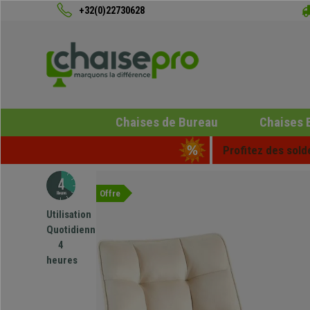
+32(0)22730628
Chaises de Bureau
Chaises 
Profitez des sold
Offre
Utilisation
Quotidienne
4
heures