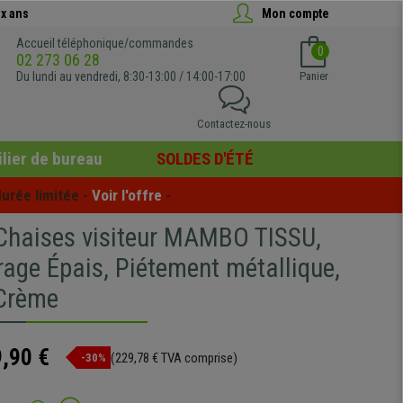
x ans
Mon compte
Accueil téléphonique/commandes
0
02 273 06 28
Du lundi au vendredi, 8:30-13:00 / 14:00-17:00
Panier
Contactez-nous
lier de bureau
SOLDES D'ÉTÉ
urée limitée - 
Voir l'offre
 -
 Chaises visiteur MAMBO TISSU,
age Épais, Piétement métallique,
 Crème
,90 €
(229,78 € TVA comprise)
-30%