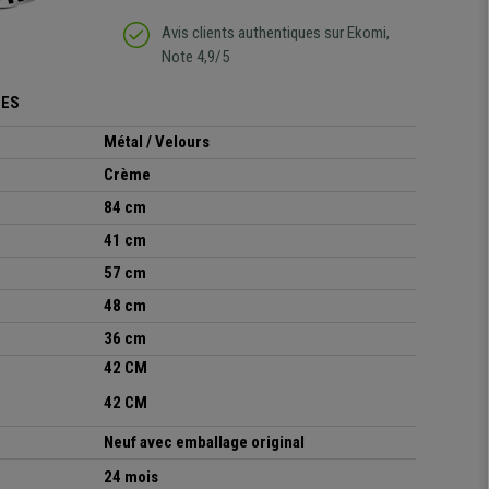
Avis clients authentiques sur Ekomi,
Note 4,9/5
UES
Métal / Velours
Crème
84 cm
41 cm
57 cm
48 cm
36 cm
42 CM
42 CM
Neuf avec emballage original
24 mois