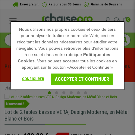
Envoi gratuit
Retour sous 30 Jours
Garantie de Deux ans
0
Nous utilisons nos propres cookies et ceux de tiers
pour analyser le trafic sur notre site Web, ceci en
récoltant les données nécessaires pour étudier votre
navigation. Vous pouvez retrouver plus d'informations
à ce sujet dans notre rubrique
Politique des
Cookies
. Vous pouvez accepter tous les cookies en
Profitez des soldes d'été chez Chaisepro ! Des réductions 
appuyant sur le bouton «Accepter et Continuer»
exclusives pour une durée limitée - 
Voir l'offre
 -
ACCEPTER ET CONTINUER
CONFIGURER
Chaisepro
Mobilier de bureau
Nouveauté
Lot de 2 tables basses VERA, Design Moderne, en Métal
Blanc et Bois