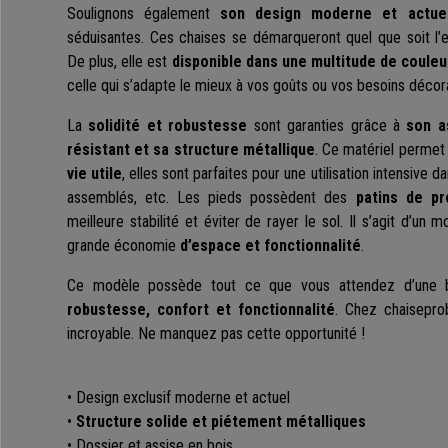
Soulignons également
son design moderne et actue
séduisantes. Ces chaises se démarqueront quel que soit l’es
De plus, elle est
disponible dans une multitude de couleu
celle qui s’adapte le mieux à vos goûts ou vos besoins décora
La
solidité et robustesse
sont garanties grâce à
son a
résistant et sa structure métallique
. Ce matériel permet
vie utile
, elles sont parfaites pour une utilisation intensive d
assemblés, etc. Les pieds possèdent des
patins de pr
meilleure stabilité et éviter de rayer le sol. Il s’agit d’un 
grande économie
d’espace et fonctionnalité
.
Ce modèle possède tout ce que vous attendez d’une b
robustesse, confort et fonctionnalité
. Chez chaisepro
incroyable. Ne manquez pas cette opportunité !
• Design exclusif moderne et actuel
•
Structure solide et piétement métalliques
• Dossier et assise en bois