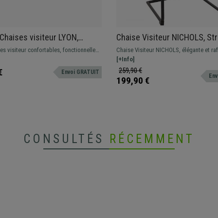
 Chaises visiteur LYON,
Chaise Visiteur NICHOLS, St
es, en Bois, Marron Cerisier
Metallique Noire, Épais Remb
es visiteur confortables, fonctionnelles
Chaise Visiteur NICHOLS, élégante et raf
en Tissu, Bleu Foncé
s. Design moderne et actuel.
structure luge en métal noir, coutures p
[+Info]
apparentes, très confortable. Tissu
259,90 €
€
Envoi GRATUIT
Env
199,90 €
CONSULTÉS
RÉCEMMENT