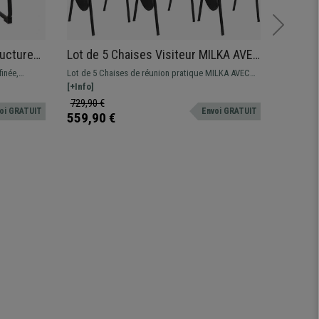
ructure
Lot de 5 Chaises Visiteur MILKA AVEC
Chaise
ourrage,
TABLETTE, Élégantes et Polyvalentes,
métalli
finée,
Lot de 5 Chaises de réunion pratique MILKA AVEC
Chaise de
Empilables, Piètement Noir, Blanc
iquées
TABLETTE, structure en acier noir, assise et dossier
[+Info]
exclusif e
[+Info]
en polypropylène
son desig
729,90 €
199,90
oi GRATUIT
Envoi GRATUIT
et commod
559,90 €