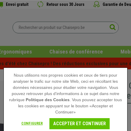
Envoi gratuit
Retour sous 30 Jours
Garantie de Deu
Ergonomiques
Chaises de conférence
Mobi
es d'été chez Chaisepro ! Des réductions exclusives pour une d
Nous utilisons nos propres cookies et ceux de tiers pour
analyser le trafic sur notre site Web, ceci en récoltant les
Lot de 4
données nécessaires pour étudier votre navigation. Vous
Structure
pouvez retrouver plus d'informations à ce sujet dans notre
rubrique
Politique des Cookies
. Vous pouvez accepter tous
les cookies en appuyant sur le bouton «Accepter et
Continuer»
299,90 €
ACCEPTER ET CONTINUER
CONFIGURER
Rupture de stock