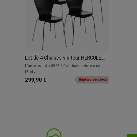
Lot de 4 Chaises visiteur HERCULE,
Structure Métallique, Empilables, Noir
L'unité revient à 59,98 € Ces chaises visiteur se
distinguent par leur design séduisant, matériaux de
[+Info]
qualité, fonctionnalité et confort
299,90 €
Rupture de stock