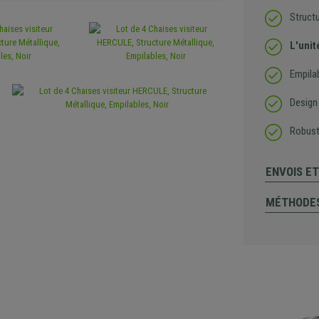
Structu
L'unit
Empila
Design
Robust
ENVOIS E
MÉTHODES