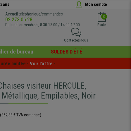
x ans
Mon compte
Accueil téléphonique/commandes
0
02 273 06 28
Du lundi au vendredi, 8:30-13:00 / 14:00-17:00
Panier
Contactez-nous
lier de bureau
SOLDES D'ÉTÉ
urée limitée - 
Voir l'offre
 -
 Chaises visiteur HERCULE,
 Métallique, Empilables, Noir
(362,88 € TVA comprise)