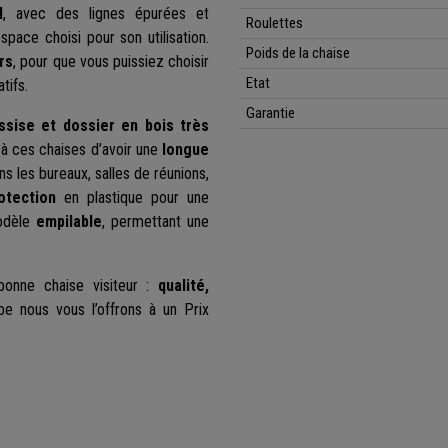
l
, avec des lignes épurées et
Roulettes
pace choisi pour son utilisation.
Poids de la chaise
rs
, pour que vous puissiez choisir
Etat
tifs.
Garantie
ssise et dossier en bois très
 à ces chaises d’avoir une
longue
ans les bureaux, salles de réunions,
otection
en plastique pour une
modèle
empilable
, permettant une
onne chaise visiteur :
qualité,
be nous vous l’offrons à un Prix