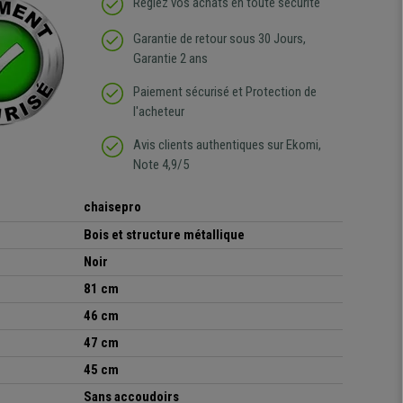
Réglez vos achats en toute sécurité
Garantie de retour sous 30 Jours,
Garantie 2 ans
Paiement sécurisé et Protection de
l'acheteur
Avis clients authentiques sur Ekomi,
Note 4,9/5
chaisepro
Bois et structure métallique
Noir
81 cm
46 cm
47 cm
45 cm
Sans accoudoirs