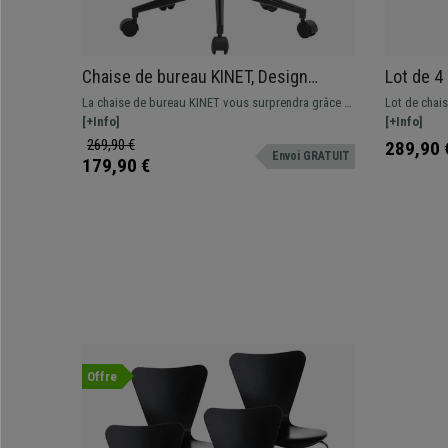
Chaise de bureau KINET, Design
Lot de 4
Épuré, Structure en Bois, Cuir Noir
Empilabl
La chaise de bureau KINET vous surprendra grâce à
Lot de chais
son design élégant et son confort exceptionnel.
[+Info]
et empilable
[+Info]
269,90 €
289,90 
Envoi GRATUIT
179,90 €
Offre