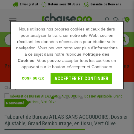
Envoi gratuit
Retour sous 30 Jours
Garantie de Deux ans
0
Nous utilisons nos propres cookies et ceux de tiers
pour analyser le trafic sur notre site Web, ceci en
récoltant les données nécessaires pour étudier votre
navigation. Vous pouvez retrouver plus d'informations
à ce sujet dans notre rubrique
Politique des
Cookies
. Vous pouvez accepter tous les cookies en
Profitez des soldes d'été chez Chaisepro ! Des réductions 
appuyant sur le bouton «Accepter et Continuer»
exclusives pour une durée limitée - 
Voir l'offre
 -
ACCEPTER ET CONTINUER
CONFIGURER
Chaisepro
Mobilier de bureau
Tabourets
Tabourets Plan de Travail
Nouveauté
Tabouret de Bureau ATLAS SANS ACCOUDOIRS, Dossier
Ajustable, Grand Rembourrage, en tissu, Vert Olive