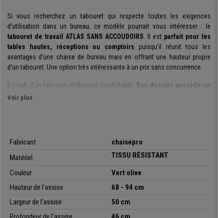
Si vous recherchez un tabouret qui respecte toutes les exigences
d’utilisation dans un bureau, ce modèle pourrait vous intéresser : le
tabouret de travail ATLAS SANS ACCOUDOIRS
.
Il est
parfait pour les
tables hautes, réceptions ou comptoirs
puisqu'i
l réunit tous les
avantages d’une chaise de bureau mais en offrant une hauteur propre
d’un tabouret.
Une option très intéressante à un prix sans concurrence.
Il s’agit d’un tabouret réellement confortable.
Son dossier possède un
rembourrage épais et des formes ergonomiques
. Il est très commode
Voir plus
grâce à son rembourrage doux pour une sensation agréable et à la fois
ferme afin d’éviter la fatigue et favoriser un soutien adéquat du dos. De
plus, il est
ajustable en profondeur
, parfait pour obtenir facilement une
posture corporelle optimale.
Son assise ample possède également un
Fabricant
chaisepro
rembourrage généreux
.
TISSU RÉSISTA
NT
Matériel
Un autre plus de confort : son
mécanisme d'inclinaison permanent.
Il
Couleur
Vert olive
s'agit d'un système qui permet de mettre en arrière le dossier en
maintenant l'angle fixe par rapport à l'assise. Cette fonctionnalité permet
Hauteur de l'assise
68 - 94 cm
de soulager la tension de la colonne vertébrale et offrir ainsi une
Largeur de l'assise
50 cm
meilleure liberté de mouvements.
Profondeur de l'assise
46 cm