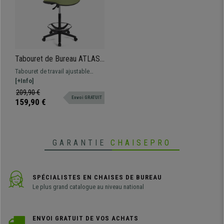
Tabouret de Bureau ATLAS
SANS ACCOUDOIRS,
Tabouret de travail ajustable
Dossier Ajustable, Grand
adapté pour une utilisation
[+Info]
Rembourrage, en tissu, Vert
professionnelle. Robuste,
209,90 €
Olive
Envoi GRATUIT
résistante et confortable.
159,90 €
GARANTIE
CHAISEPRO
SPÉCIALISTES EN CHAISES DE BUREAU
Le plus grand catalogue au niveau national
ENVOI GRATUIT DE VOS ACHATS