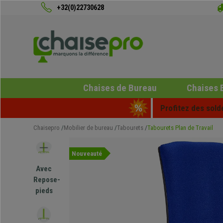
+32(0)22730628
Chaises de Bureau
Chaises 
Profitez des sold
Chaisepro
Mobilier de bureau
Tabourets
Tabourets Plan de Travail
Nouveauté
Avec
Repose-
pieds