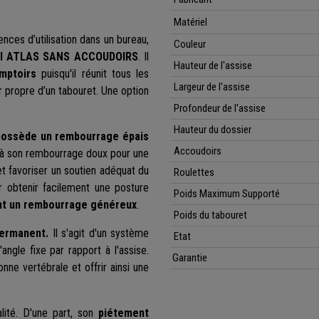
Matériel
nces d’utilisation dans un bureau,
Couleur
ail ATLAS SANS ACCOUDOIRS
.
Il
Hauteur de l'assise
mptoirs
puisqu'i
l réunit tous les
Largeur de l'assise
 propre d’un tabouret.
Une option
Profondeur de l'assise
Hauteur du dossier
possède un rembourrage épais
Accoudoirs
 à son rembourrage doux pour une
 et favoriser un soutien adéquat du
Roulettes
ur obtenir facilement une posture
Poids Maximum Supporté
nt un rembourrage généreux
.
Poids du tabouret
permanent.
Il s'agit d'un système
Etat
ngle fixe par rapport à l'assise.
Garantie
nne vertébrale et offrir ainsi une
lité. D'une part, son
piétement