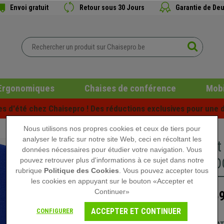
Envoi gratuit
Retour sous 30 Jours
Garantie de Deu
Ergonomiques
Chaises de conférence
Mobi
es d'été chez Chaisepro ! Des réductions exclusives pour une d
Nous utilisons nos propres cookies et ceux de tiers pour
analyser le trafic sur notre site Web, ceci en récoltant les
Tabouret
données nécessaires pour étudier votre navigation. Vous
ACCOUDOI
pouvez retrouver plus d'informations à ce sujet dans notre
rubrique
Politique des Cookies
. Vous pouvez accepter tous
les cookies en appuyant sur le bouton «Accepter et
Continuer»
159
209,90 €
ACCEPTER ET CONTINUER
CONFIGURER