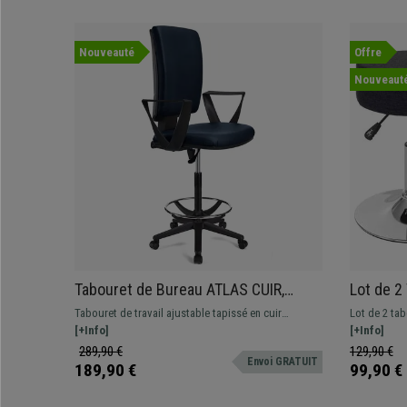
Nouveauté
Offre
Nouveaut
Tabouret de Bureau ATLAS CUIR,
Lot de 2
Dossier Ajustable, Grand
à 360°, 
Tabouret de travail ajustable tapissé en cuir
Lot de 2 ta
Rembourrage, Bleu
Gris Fon
synthétique. Robuste, résistante et confortable.
[+Info]
hautement r
[+Info]
Adapté pour une utilisation professionnelle.
chromé
289,90 €
129,90 €
Envoi GRATUIT
189,90 €
99,90 €