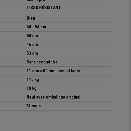
TISSU RÉSISTA
NT
Bleu
68 - 94 cm
50 cm
46 cm
53 cm
Sans accoudoirs
11 mm x 50 mm spécial tapis
110 kg
18 kg
Neuf avec emballage original
24 mois