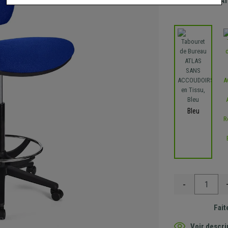
Envoi GRA
Bleu
-
Fait
Voir descri