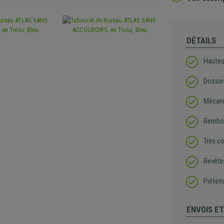
DÉTAILS
Hauteu
Dossie
Mécani
Rembou
Très c
Revête
Piétem
ENVOIS E