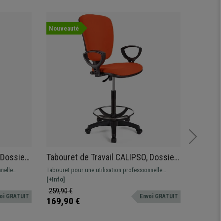
Nouveauté
Nouvea
 Dossier
Tabouret de Travail CALIPSO, Dossier
Tabour
, Tissu,
Ajustable, Grand Rembourrage, Tissu,
ACCOUD
nelle
Tabouret pour une utilisation professionnelle
Tabouret 
Orange
Grand 
-pieds,
tapissé en tissu. Ajustable, avec repose-pieds,
[+Info]
utilisatio
[+Info]
résistant et confortable.
confortab
259,90 €
209,90 
oi GRATUIT
Envoi GRATUIT
169,90 €
159,90