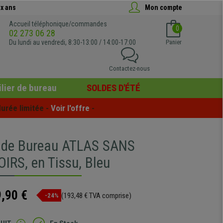
x ans
Mon compte
Accueil téléphonique/commandes
0
02 273 06 28
Du lundi au vendredi, 8:30-13:00 / 14:00-17:00
Panier
Contactez-nous
lier de bureau
SOLDES D'ÉTÉ
urée limitée - 
Voir l'offre
 -
 de Bureau ATLAS SANS
RS, en Tissu, Bleu
,90 €
(193,48 € TVA comprise)
-24%