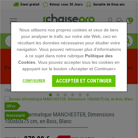
Envoi gratuit
Retour sous 30 Jours
Garantie de Deux ans
0
Nous utilisons nos propres cookies et ceux de tiers
pour analyser le trafic sur notre site Web, ceci en
récoltant les données nécessaires pour étudier votre
navigation. Vous pouvez retrouver plus d'informations
à ce sujet dans notre rubrique
Politique des
Cookies
. Vous pouvez accepter tous les cookies en
Profitez des soldes d'été chez Chaisepro ! Des réductions 
appuyant sur le bouton «Accepter et Continuer»
exclusives pour une durée limitée - 
Voir l'offre
 -
ACCEPTER ET CONTINUER
CONFIGURER
Chaisepro
Mobilier de bureau
Bureaux
Offre
Bureau Informatique MANCHESTER, Dimensions
Nouveauté
100x60x75 cm, en Bois, Blanc