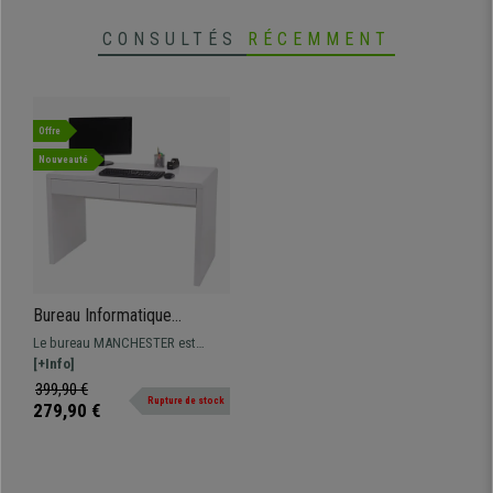
CONSULTÉS
RÉCEMMENT
Offre
Nouveauté
Bureau Informatique
MANCHESTER, Dimensions
Le bureau MANCHESTER est
100x60x75 cm, en Bois,
fonctionnel, design et polyvalent.
[+Info]
Blanc
Fabrication de qualité, deux tiroirs
399,90 €
Rupture de stock
intégrés avec fermeture amortie.
279,90 €