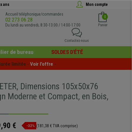
x ans
Mon compte
Accueil téléphonique/commandes
0
02 273 06 28
Du lundi au vendredi, 8:30-13:00 / 14:00-17:00
Panier
Contactez-nous
lier de bureau
SOLDES D'ÉTÉ
urée limitée - 
Voir l'offre
 -
ETER, Dimensions 105x50x76
gn Moderne et Compact, en Bois,
,90 €
(181,38 € TVA comprise)
-32%