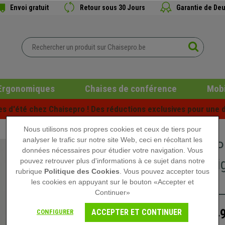
Envoi gratuit
Retour sous 30 Jours
Garantie de Deu
Ergonomiques
Chaises de conférence
Mobi
es d'été chez Chaisepro ! Des réductions exclusives pour une d
Nous utilisons nos propres cookies et ceux de tiers pour
analyser le trafic sur notre site Web, ceci en récoltant les
Bureau P
données nécessaires pour étudier votre navigation. Vous
cm, Desi
pouvez retrouver plus d'informations à ce sujet dans notre
rubrique
Politique des Cookies
. Vous pouvez accepter tous
Blanc
les cookies en appuyant sur le bouton «Accepter et
Continuer»
149
ACCEPTER ET CONTINUER
CONFIGURER
219,90 €