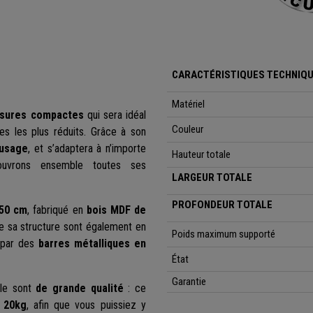
CARACTÉRISTIQUES TECHNIQU
Matériel
sures compactes
qui sera idéal
Couleur
es les plus réduits. Grâce à son
iusage
, et s’adaptera à n’importe
Hauteur totale
couvrons ensemble toutes ses
LARGEUR TOTALE
PROFONDEUR TOTALE
x50 cm
, fabriqué en
bois MDF de
de sa structure sont également en
Poids maximum supporté
x par des
barres métalliques en
État
Garantie
le sont
de grande qualité
: ce
 20kg
, afin que vous puissiez y