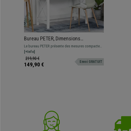
Bureau PETER, Dimensions
105x50x76 cm, Design Moderne et
Le bureau PETER présente des mesures compactes,
Compact, en Bois, Blanc
idéales pour les petits espaces. Design sobre et
[+Info]
raffiné, solide et résistant.
219,90 €
Envoi GRATUIT
149,90 €