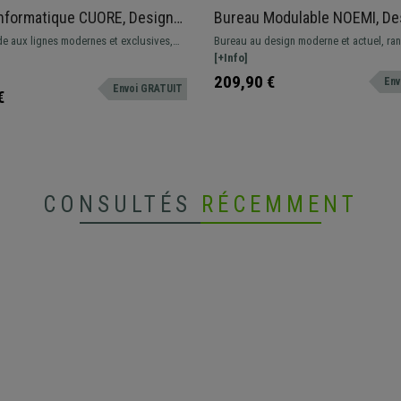
nformatique CUORE, Design
Bureau Modulable NOEMI, De
, 120x60x95cm, Avec
Contemporain, Bois Blanc
de aux lignes modernes et exclusives,
Bureau au design moderne et actuel, ra
, Couleur Chêne et Blanc
c des matériaux de qualité et un design
combinaisons possibles
[+Info]
on genre.
209,90 €
Env
Envoi GRATUIT
€
CONSULTÉS
RÉCEMMENT