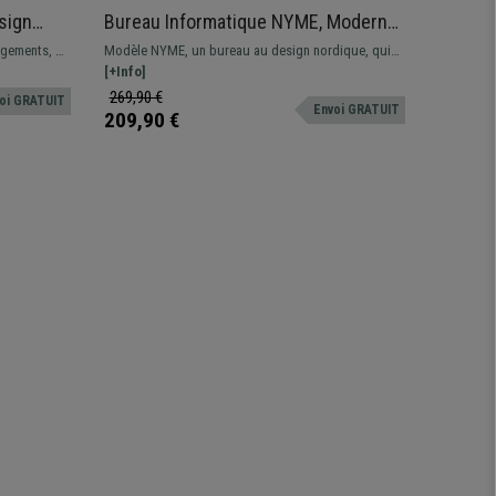
sign
Bureau Informatique NYME, Moderne
Bureau
et Pratique, 120x80x55 cm, Blanc
Dimens
ngements, 3
Modèle NYME, un bureau au design nordique, qui
Bureau in
couleu
se démarque par son style, sa polyvalence et sa
[+Info]
82x60x76c
[+Info]
fonctionnalité. Disponible en deux coloris.
qualité, s
269,90 €
229,90 
oi GRATUIT
Envoi GRATUIT
209,90 €
149,90