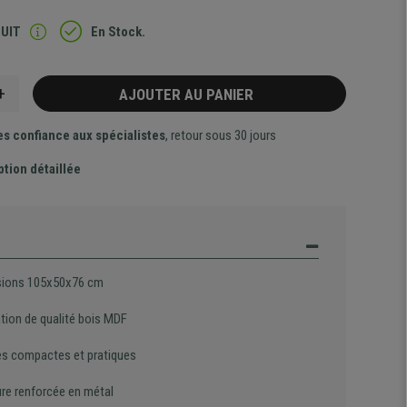
TUIT
En Stock.
+
AJOUTER AU PANIER
es confiance aux spécialistes
, retour sous 30 jours
ption détaillée
ions 105x50x76 cm
ation de qualité bois MDF
s compactes et pratiques
ure renforcée en métal