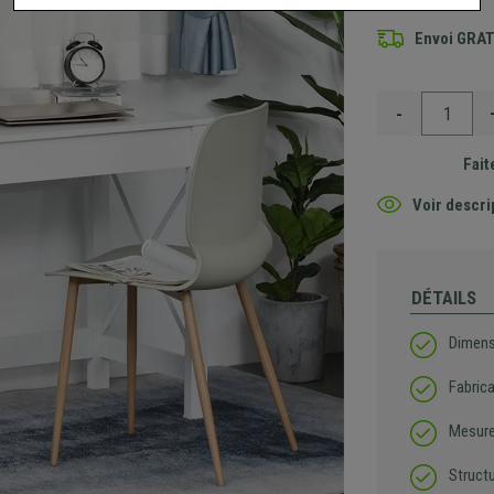
Envoi GRA
-
Fait
Voir descri
DÉTAILS
Dimens
Fabric
Mesure
Struct