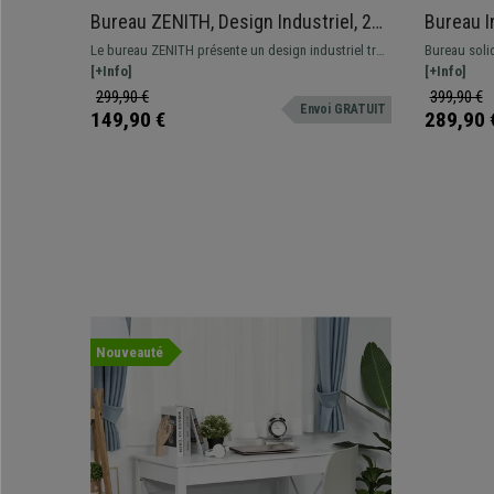
Bureau ZENITH, Design Industriel, 2
Bureau I
Tiroirs, en Métal et Bois couleur
Exclusif
Le bureau ZENITH présente un design industriel très
Bureau soli
Noyer
Étagères
tendance, il est fonctionnel grâce à ses deux tiroirs,
[+Info]
fabriqué ave
[+Info]
et très solide grâce à ses matériaux de qualité.
unique en s
299,90 €
399,90 €
Envoi GRATUIT
149,90 €
289,90 
Nouveauté